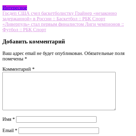
Интересное
Навигация
Госдеп США счел баскетболистку Грайнер «незаконно
задержанной» в России :: Баскетбол :: РБК Спорт
по
«Ливерпуль» стал первым финалистом Лиги чемпионов ::
записям
Футбол :: РБК Спорт
Добавить комментарий
Ваш адрес email не будет опубликован.
Обязательные поля
помечены
*
Комментарий
*
Имя
*
Email
*