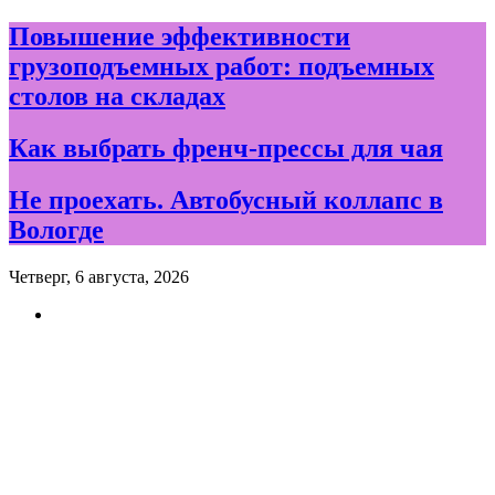
Skip
Повышение эффективности
to
грузоподъемных работ: подъемных
content
столов на складах
Как выбрать френч-прессы для чая
Не проехать. Автобусный коллапс в
Вологде
Четверг, 6 августа, 2026
Новости и события дня в
Вологде и Вологодской
области