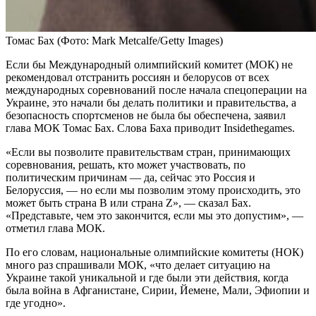
Томас Бах
(Фото: Mark Metcalfe/Getty Images)
Если бы Международный олимпийский комитет (МОК) не
рекомендовал отстранить россиян и белорусов от всех
международных соревнований после начала спецоперации на
Украине, это начали бы делать политики и правительства, а
безопасность спортсменов не была бы обеспечена, заявил
глава МОК Томас Бах. Слова Баха приводит Insidethegames.
«Если вы позволите правительствам стран, принимающих
соревнования, решать, кто может участвовать, по
политическим причинам — да, сейчас это Россия и
Белоруссия, — но если мы позволим этому происходить, это
может быть страна B или страна Z», — сказал Бах.
«Представьте, чем это закончится, если мы это допустим», —
отметил глава МОК.
По его словам, национальные олимпийские комитеты (НОК)
много раз спрашивали МОК, «что делает ситуацию на
Украине такой уникальной и где были эти действия, когда
была война в Афганистане, Сирии, Йемене, Мали, Эфиопии и
где угодно».