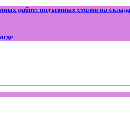
ных работ: подъемных столов на склад
огде
где и Вологодской области