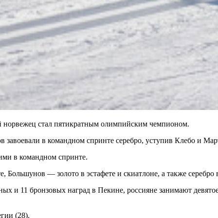
ий норвежец стал пятикратным олимпийским чемпионом.
 завоевали в командном спринте серебро, уступив Клебо и Ма
ими в командном спринте.
 Большунов — золото в эстафете и скиатлоне, а также серебро в 
ных и 11 бронзовых наград в Пекине, россияне занимают девятое
гии (28).