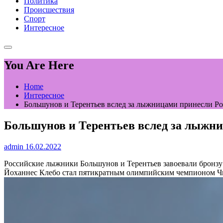
Политика
Происшествия
Спорт
Интересное
You Are Here
Home
Интересное
Большунов и Терентьев вслед за лыжницами принесли Рос
Большунов и Терентьев вслед за лыжни
admin
16.02.2022
Российские лыжники Большунов и Терентьев завоевали бронз
Йоханнес Клебо стал пятикратным олимпийским чемпионом
Чи