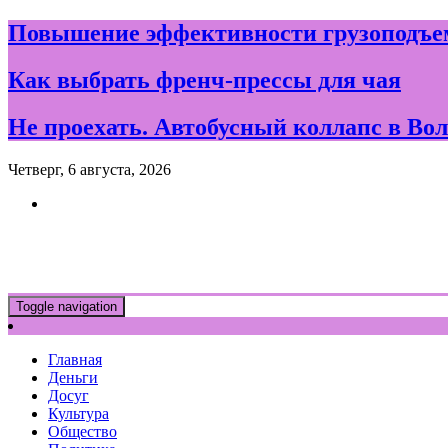
Skip
Повышение эффективности грузоподъем
to
content
Как выбрать френч-прессы для чая
Не проехать. Автобусный коллапс в Вол
Четверг, 6 августа, 2026
Новости и события дня в Воло
Toggle navigation
Главная
Деньги
Досуг
Культура
Общество