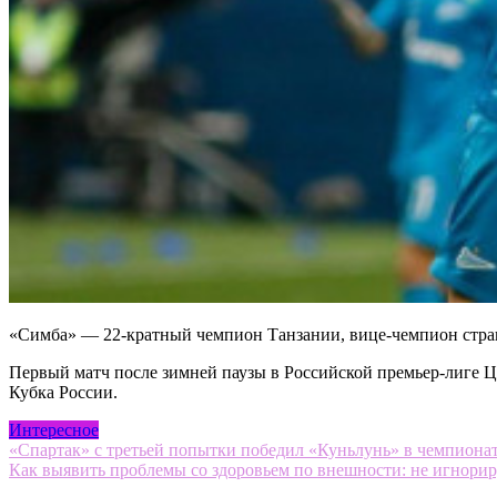
«Симба» — 22-кратный чемпион Танзании, вице-чемпион страны
Первый матч после зимней паузы в Российской премьер-лиге Ц
Кубка России.
Интересное
Навигация
«Спартак» с третьей попытки победил «Куньлунь» в чемпионат
Как выявить проблемы со здоровьем по внешности: не игнорир
по