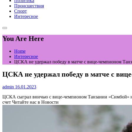
Политика
Происшествия
Спорт
Интересное
You Are Here
Home
Интересное
ЦСКА не удержал победу в матче с вице-чемпионом Танз
ЦСКА не удержал победу в матче с виц
admin
16.01.2023
ЦСКА сыграл вничью с вице-чемпионом Танзании «Симбой» 
счет
Читайте нас в Новости