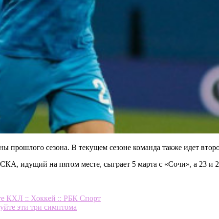
 прошлого сезона. В текущем сезоне команда также идет второ
СКА, идущий на пятом месте, сыграет 5 марта с «Сочи», а 23 и
е КХЛ :: Хоккей :: РБК Спорт
уйте эти три симптома