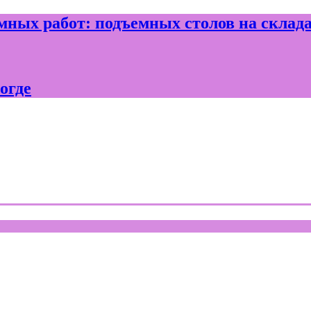
ных работ: подъемных столов на склад
огде
где и Вологодской области