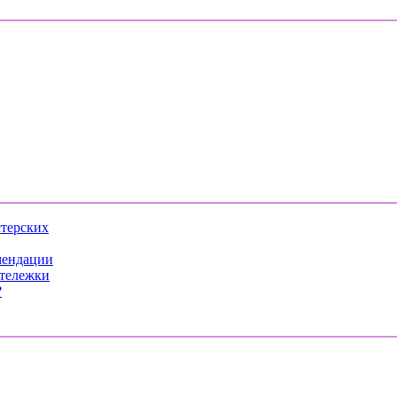
стерских
мендации
 тележки
?