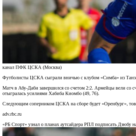
канал ПФК ЦСКА (Москва)
Футболисты ЦСКА сыграли вничью с клубом «Симба» из Танз
Матч в Абу-Даби завершился со счетом 2:2. Армейцы вели со сч
отыгралась усилиями Хабиба Киомбо (49, 76).
Следующим соперником ЦСКА на сборе будет «Оренбург», това
adv.rbc.ru
«РБ Спорт» узнал о планах аутсайдера РПЛ подписать Дзюбу н