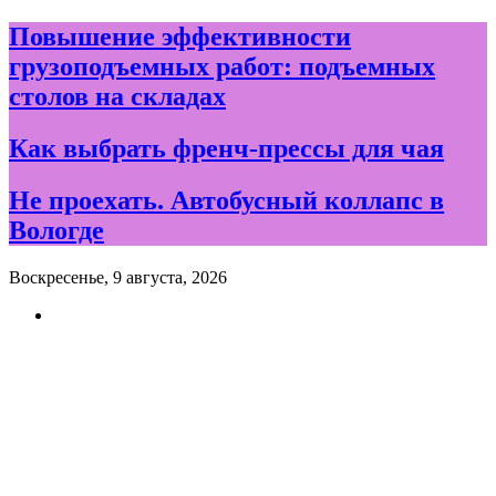
Skip
Повышение эффективности
to
грузоподъемных работ: подъемных
content
столов на складах
Как выбрать френч-прессы для чая
Не проехать. Автобусный коллапс в
Вологде
Воскресенье, 9 августа, 2026
Новости и события дня в
Вологде и Вологодской
области