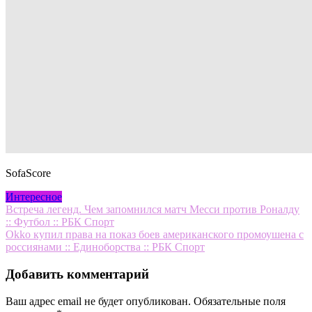
SofaScore
Интересное
Навигация
Встреча легенд. Чем запомнился матч Месси против Роналду
:: Футбол :: РБК Спорт
по
Okko купил права на показ боев американского промоушена с
записям
россиянами :: Единоборства :: РБК Спорт
Добавить комментарий
Ваш адрес email не будет опубликован.
Обязательные поля