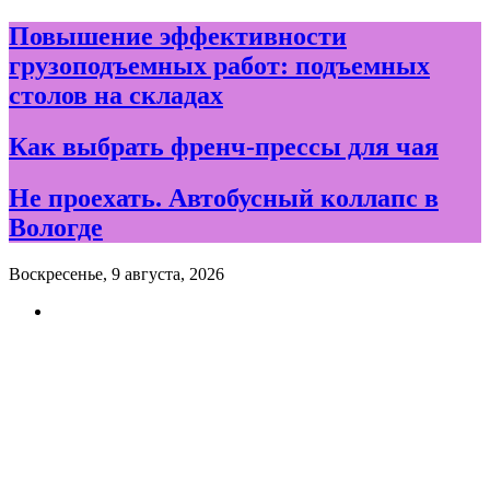
Skip
Повышение эффективности
to
грузоподъемных работ: подъемных
content
столов на складах
Как выбрать френч-прессы для чая
Не проехать. Автобусный коллапс в
Вологде
Воскресенье, 9 августа, 2026
Новости и события дня в
Вологде и Вологодской
области