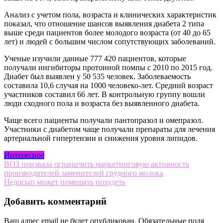
Анализ с учетом пола, возраста и клинических характеристик
показал, что отношение шансов выявления диабета 2 типа
выше среди пациентов более молодого возраста (от 40 до 65
лет) и людей с большим числом сопутствующих заболеваний.
Ученые изучили данные 777 420 пациентов, которые
получали ингибиторы протонной помпы с 2010 по 2015 год.
Диабет был выявлен у 50 535 человек. Заболеваемость
составила 10,6 случая на 1000 человеко-лет. Средний возраст
участников составил 66 лет. В контрольную группу вошли
люди сходного пола и возраста без выявленного диабета.
Чаще всего пациенты получали пантопразол и омепразол.
Участники с диабетом чаще получали препараты для лечения
артериальной гипертензии и снижения уровня липидов.
Интересное
Навигация
ВОЗ призвала ограничить маркетинговую активность
производителей заменителей грудного молока
по
Недосып может помешать похудеть
записям
Добавить комментарий
Ваш адрес email не будет опубликован.
Обязательные поля