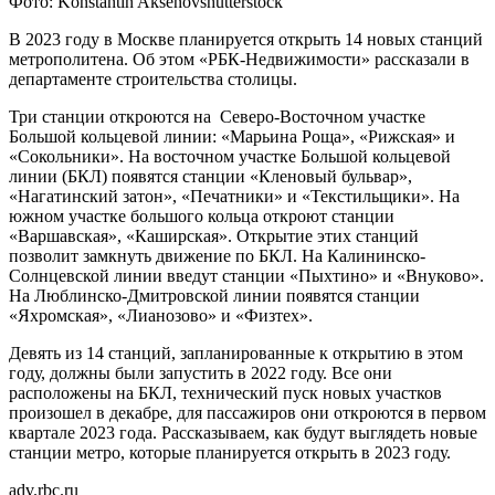
Фото: Konstantin Aksenovshutterstock
В 2023 году в Москве планируется открыть 14 новых станций
метрополитена. Об этом «РБК-Недвижимости» рассказали в
департаменте строительства столицы.
Три станции откроются на ­ Северо-Восточном участке
Большой кольцевой линии: «Марьина Роща», «Рижская» и
«Сокольники». На восточном участке Большой кольцевой
линии (БКЛ) появятся станции «Кленовый бульвар»,
«Нагатинский затон», «Печатники» и «Текстильщики». На
южном участке большого кольца откроют станции
«Варшавская», «Каширская». Открытие этих станций
позволит замкнуть движение по БКЛ. На Калининско-
Солнцевской линии введут станции «Пыхтино» и «Внуково».
На Люблинско-Дмитровской линии появятся станции
«Яхромская», «Лианозово» и «Физтех».
Девять из 14 станций, запланированные к открытию в этом
году, должны были запустить в 2022 году. Все они
расположены на БКЛ, технический пуск новых участков
произошел в декабре, для пассажиров они откроются в первом
квартале 2023 года. Рассказываем, как будут выглядеть новые
станции метро, которые планируется открыть в 2023 году.
adv.rbc.ru