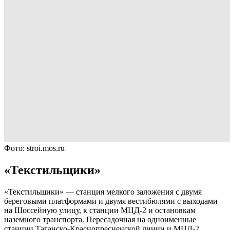
Фото: stroi.mos.ru
«Текстильщики»
«Текстильщики» — станция мелкого заложения с двумя
береговыми платформами и двумя вестибюлями с выходами
на Шоссейную улицу, к станции МЦД-2 и остановкам
наземного транспорта. Пересадочная на одноименные
станции Таганско-Краснопресненской линии и МЦД-2.