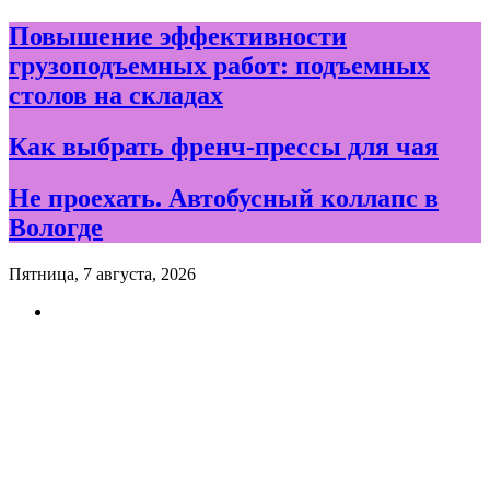
Skip
Повышение эффективности
to
грузоподъемных работ: подъемных
content
столов на складах
Как выбрать френч-прессы для чая
Не проехать. Автобусный коллапс в
Вологде
Пятница, 7 августа, 2026
Новости и события дня в
Вологде и Вологодской
области