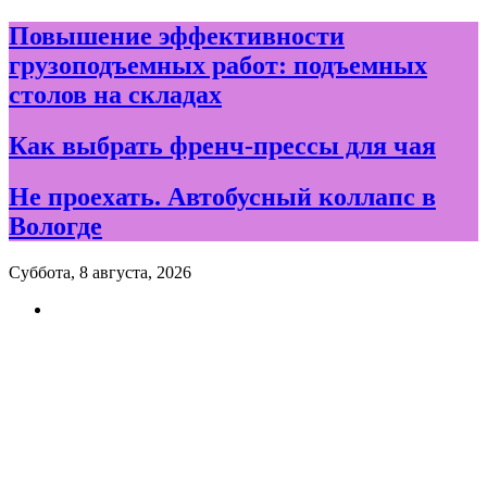
Skip
Повышение эффективности
to
грузоподъемных работ: подъемных
content
столов на складах
Как выбрать френч-прессы для чая
Не проехать. Автобусный коллапс в
Вологде
Суббота, 8 августа, 2026
Новости и события дня в
Вологде и Вологодской
области