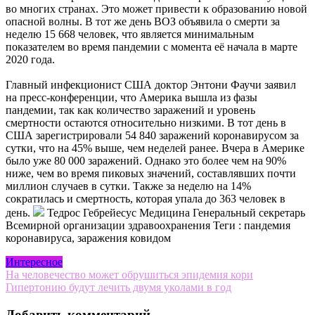
во многих странах. Это может привести к образованию новой
опасной волны. В тот же день ВОЗ объявила о смерти за
неделю 15 668 человек, что является минимальным
показателем во время пандемии с момента её начала в марте
2020 года.
Главный инфекционист США доктор Энтони Фаучи заявил
на пресс-конференции, что Америка вышла из фазы
пандемии, так как количество заражений и уровень
смертности остаются относительно низкими. В тот день в
США зарегистрировали 54 840 заражений коронавирусом за
сутки, что на 45% выше, чем неделей ранее. Вчера в Америке
было уже 80 000 заражений. Однако это более чем на 90%
ниже, чем во время пиковых значений, составлявших почти
миллион случаев в сутки. Также за неделю на 14%
сократилась и смертность, которая упала до 363 человек в
день.
Тедрос Гебрейесус Медицина Генеральный секретарь
Всемирной организации здравоохранения
Теги : пандемия
коронавируса, заражения ковидом
Интересное
Навигация
На человечество может обрушиться эпидемия кори
Гипертонию будут лечить двумя уколами в год
по
Добавить комментарий