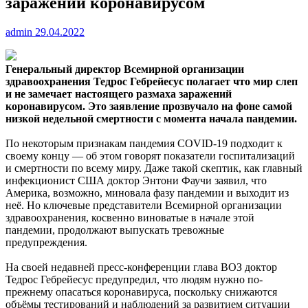
заражений коронавирусом
admin
29.04.2022
Генеральный директор Всемирной организации
здравоохранения Тедрос Гебрейесус полагает что мир слеп
и не замечает настоящего размаха заражений
коронавирусом.
Это заявление прозвучало на фоне самой
низкой недельной смертности с момента начала пандемии.
По некоторым признакам пандемия COVID-19 подходит к
своему концу — об этом говорят показатели госпитализаций
и смертности по всему миру. Даже такой скептик, как главный
инфекционист США доктор Энтони Фаучи заявил, что
Америка, возможно, миновала фазу пандемии и выходит из
неё. Но ключевые представители Всемирной организации
здравоохранения, косвенно виноватые в начале этой
пандемии, продолжают выпускать тревожные
предупреждения.
На своей недавней пресс-конференции глава ВОЗ доктор
Тедрос Гебрейесус предупредил, что людям нужно по-
прежнему опасаться коронавируса, поскольку снижаются
объёмы тестирований и наблюдений за развитием ситуации