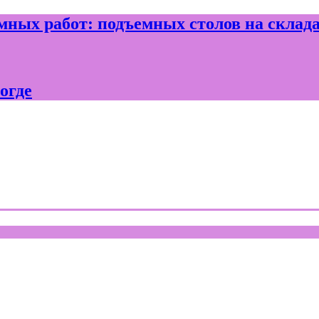
ных работ: подъемных столов на склад
огде
где и Вологодской области