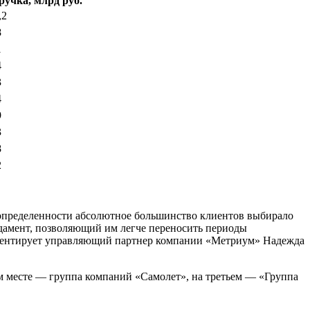
учка, млрд руб.
,2
8
1
4
3
4
9
3
8
2
еопределенности абсолютное большинство клиентов выбирало
дамент, позволяющий им легче переносить периоды
омментирует управляющий партнер компании «Метриум» Надежда
ом месте — группа компаний «Самолет», на третьем — «Группа