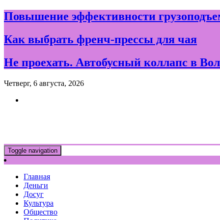
Skip
Повышение эффективности грузоподъем
to
content
Как выбрать френч-прессы для чая
Не проехать. Автобусный коллапс в Вол
Четверг, 6 августа, 2026
Новости и события дня в Воло
Toggle navigation
Главная
Деньги
Досуг
Культура
Общество