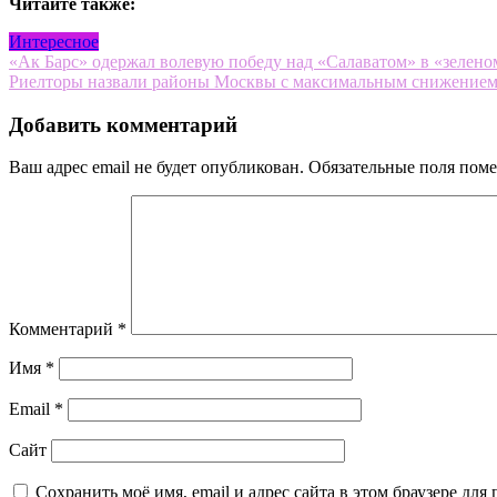
Читайте также:
Интересное
Навигация
«Ак Барс» одержал волевую победу над «Салаватом» в «зеленом
Риелторы назвали районы Москвы с максимальным снижением ц
по
записям
Добавить комментарий
Ваш адрес email не будет опубликован.
Обязательные поля пом
Комментарий
*
Имя
*
Email
*
Сайт
Сохранить моё имя, email и адрес сайта в этом браузере д