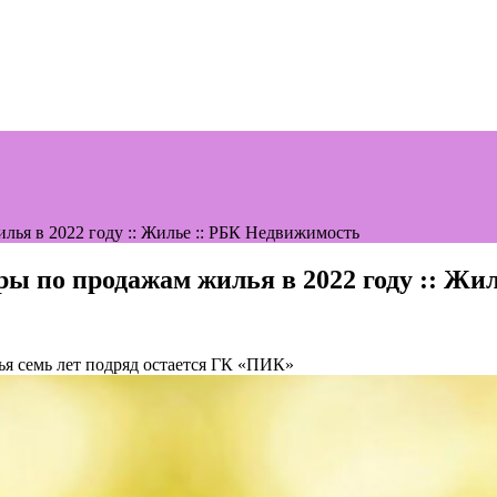
ья в 2022 году :: Жилье :: РБК Недвижимость
 по продажам жилья в 2022 году :: Жи
я семь лет подряд остается ГК «ПИК»