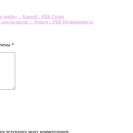
 дерби» :: Хоккей :: РБК Спорт
ен на жилье :: Деньги :: РБК Недвижимость
ечены
*
ля последующих моих комментариев.