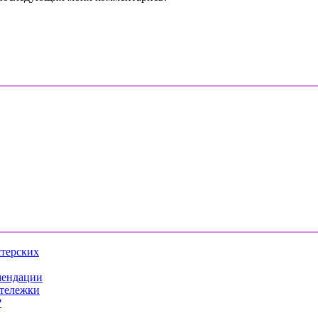
стерских
мендации
 тележки
?