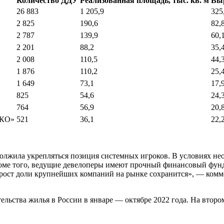
Количество ДДУ
Реализованная площадь, тыс. кв. м
Выр
26 883
1 205,9
325
2 825
190,6
82,
2 787
139,9
60,
2 201
88,2
35,
2 008
110,5
44,
1 876
110,2
25,
1 649
73,1
17,
»
825
54,6
24,
764
56,9
20,
ЕКО»
521
36,1
22,
олжила укрепляться позиция системных игроков. В условиях н
роме того, ведущие девелоперы имеют прочный финансовый фун
 на рост доли крупнейших компаний на рынке сохранится», — к
ельства жилья в России в январе — октябре 2022 года. На втор