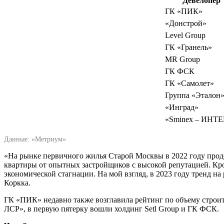
Девелопер
ГК «ПИК»
«Донстрой»
Level Group
ГК «Гранель»
MR Group
ГК ФСК
ГК «Самолет»
Группа «Эталон
«Инград»
«Sminex – ИНТ
Данные: «Метриум»
«На рынке первичного жилья Старой Москвы в 2022 году прод
квартиры от опытных застройщиков с высокой репутацией. К
экономической стагнации. На мой взгляд, в 2023 году тренд
Коркка.
ГК «ПИК» недавно также возглавила рейтинг по объему строит
ЛСР», в первую пятерку вошли холдинг Setl Group и ГК ФСК.