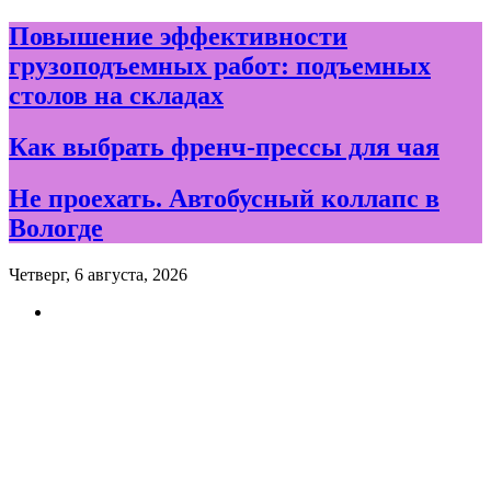
Skip
Повышение эффективности
to
грузоподъемных работ: подъемных
content
столов на складах
Как выбрать френч-прессы для чая
Не проехать. Автобусный коллапс в
Вологде
Четверг, 6 августа, 2026
Новости и события дня в
Вологде и Вологодской
области