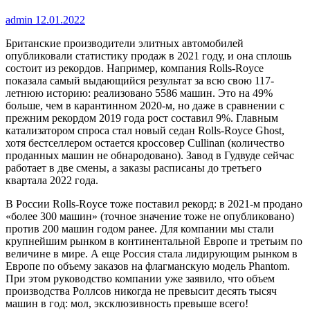
admin
12.01.2022
Британские производители элитных автомобилей
опубликовали статистику продаж в 2021 году, и она сплошь
состоит из рекордов. Например, компания Rolls-Royce
показала самый выдающийся результат за всю свою 117-
летнюю историю: реализовано 5586 машин. Это на 49%
больше, чем в карантинном 2020-м, но даже в сравнении с
прежним рекордом 2019 года рост составил 9%. Главным
катализатором спроса стал новый седан Rolls-Royce Ghost,
хотя бестселлером остается кроссовер Cullinan (количество
проданных машин не обнародовано). Завод в Гудвуде сейчас
работает в две смены, а заказы расписаны до третьего
квартала 2022 года.
В России Rolls-Royce тоже поставил рекорд: в 2021-м продано
«более 300 машин» (точное значение тоже не опубликовано)
против 200 машин годом ранее. Для компании мы стали
крупнейшим рынком в континентальной Европе и третьим по
величине в мире. А еще Россия стала лидирующим рынком в
Европе по объему заказов на флагманскую модель Phantom.
При этом руководство компании уже заявило, что объем
производства Роллсов никогда не превысит десять тысяч
машин в год: мол, эксклюзивность превыше всего!