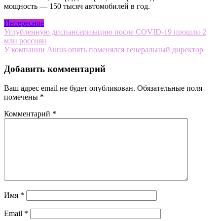
мощность — 150 тысяч автомобилей в год.
Интересное
Навигация
Углубленную диспансеризацию после COVID-19 прошли 2
млн россиян
по
У компании Aurus опять поменялся генеральный директор
записям
Добавить комментарий
Ваш адрес email не будет опубликован.
Обязательные поля
помечены
*
Комментарий
*
Имя
*
Email
*