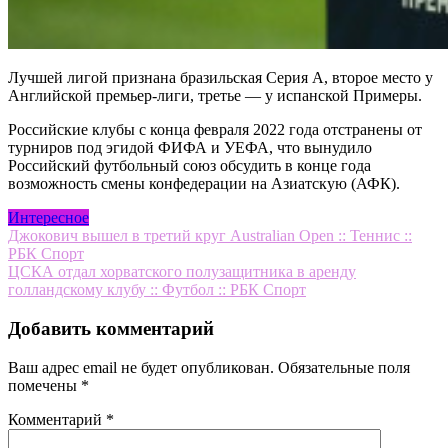
Лучшей лигой признана бразильская Серия А, второе место у
Английской премьер-лиги, третье — у испанской Примеры.
Российские клубы с конца февраля 2022 года отстранены от
турниров под эгидой ФИФА и УЕФА, что вынудило
Российский футбольный союз обсудить в конце года
возможность смены конфедерации на Азиатскую (АФК).
Интересное
Навигация
Джокович вышел в третий круг Australian Open :: Теннис ::
РБК Спорт
по
ЦСКА отдал хорватского полузащитника в аренду
записям
голландскому клубу :: Футбол :: РБК Спорт
Добавить комментарий
Ваш адрес email не будет опубликован.
Обязательные поля
помечены
*
Комментарий
*