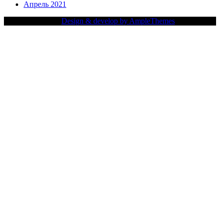
Апрель 2021
Copy Right Text |
Design & develop by AmpleThemes