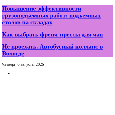
Skip
Повышение эффективности
to
грузоподъемных работ: подъемных
content
столов на складах
Как выбрать френч-прессы для чая
Не проехать. Автобусный коллапс в
Вологде
Четверг, 6 августа, 2026
Новости и события дня в
Вологде и Вологодской
области