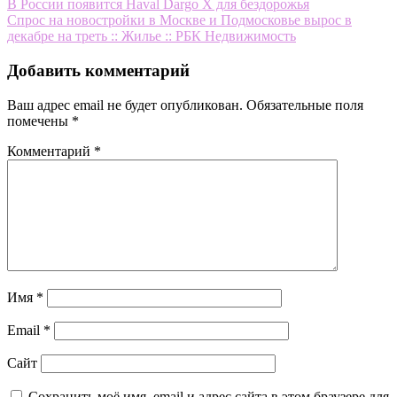
Навигация
В России появится Haval Dargo X для бездорожья
Спрос на новостройки в Москве и Подмосковье вырос в
по
декабре на треть :: Жилье :: РБК Недвижимость
записям
Добавить комментарий
Ваш адрес email не будет опубликован.
Обязательные поля
помечены
*
Комментарий
*
Имя
*
Email
*
Сайт
Сохранить моё имя, email и адрес сайта в этом браузере для