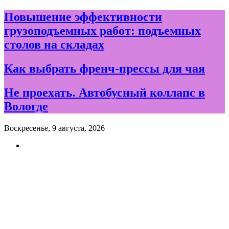
Skip
Повышение эффективности
to
грузоподъемных работ: подъемных
content
столов на складах
Как выбрать френч-прессы для чая
Не проехать. Автобусный коллапс в
Вологде
Воскресенье, 9 августа, 2026
Новости и события дня в
Вологде и Вологодской
области