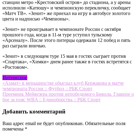
станции метро «Крестовский остров» до стадиона, а у арены
исполнили «Катюшу» и чемпионскую перекличку, сообщает
«Матч ТВ». «Зенит» же приехал на игру в автобусе золотого
цвета и надписью «Чемпионы».
«Зенит» не проигрывает в чемпионате России с октября
прошлого года, когда в 11-м туре уступил тульскому
«Арсеналу». После этого питерцы одержали 12 побед и пять
раз сыграли вничью.
«Зенит» в следующем туре 15 мая в гостях сыграет против
«Спартака», «Химки» днем ранее также в гостях встретятся с
«Ростовом».
Интересное
Навигация
«Ахмат» в меньшинстве обыграл клуб Кержакова в матче
чемпионата России :: Футбол :: РБК Спорт
по
Преемник Мейвезера против непобедимого Бивола. Главное о
записям
бое за пояс WBA :: Единоборства :: РБК Спорт
Добавить комментарий
Ваш адрес email не будет опубликован.
Обязательные поля
помечены
*