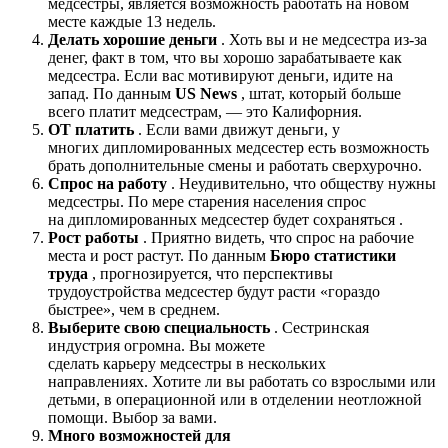
медсестры, является возможность работать на новом
месте каждые 13 недель.
Делать хорошие деньги
. Хоть вы и не медсестра из-за
денег, факт в том, что вы хорошо зарабатываете как
медсестра. Если вас мотивируют деньги, идите на
запад. По данным
US News
, штат, который больше
всего платит медсестрам, — это Калифорния.
ОТ платить
. Если вами движут деньги, у
многих
дипломированных
медсестер
есть возможность
брать дополнительные смены и работать сверхурочно.
Спрос на работу
. Неудивительно, что обществу нужны
медсестры. По мере старения населения спрос
на
дипломированных медсестер будет сохраняться
.
Рост работы
. Приятно видеть, что спрос на рабочие
места и рост растут. По данным
Бюро статистики
труда
, прогнозируется, что перспективы
трудоустройства медсестер будут расти «гораздо
быстрее», чем в среднем.
Выберите свою специальность
. Сестринская
индустрия огромна. Вы можете
сделать
карьеру
медсестры
в нескольких
направлениях. Хотите ли вы работать со взрослыми или
детьми, в операционной или в отделении неотложной
помощи. Выбор за вами.
Много возможностей для