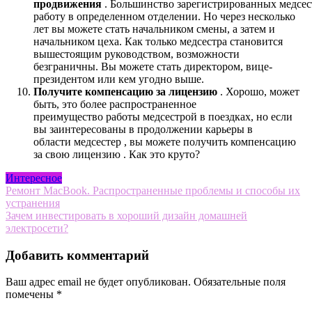
продвижения
. Большинство
зарегистрированных
медсе
работу в определенном отделении. Но через несколько
лет вы можете стать начальником смены, а затем и
начальником цеха. Как только медсестра становится
вышестоящим руководством, возможности
безграничны. Вы можете стать директором, вице-
президентом или кем угодно выше.
Получите компенсацию за лицензию
. Хорошо, может
быть, это более распространенное
преимущество
работы
медсестрой в поездках,
но если
вы заинтересованы в продолжении карьеры в
области
медсестер
, вы можете получить
компенсацию
за свою
лицензию .
Как это круто?
Интересное
Навигация
Ремонт MacBook. Распространенные проблемы и способы их
устранения
по
Зачем инвестировать в хороший дизайн домашней
записям
электросети?
Добавить комментарий
Ваш адрес email не будет опубликован.
Обязательные поля
помечены
*