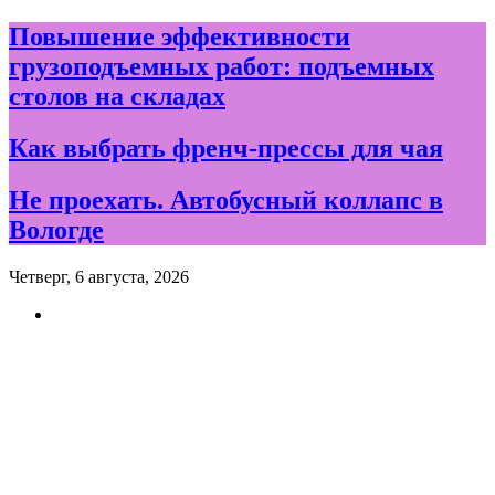
Skip
Повышение эффективности
to
грузоподъемных работ: подъемных
content
столов на складах
Как выбрать френч-прессы для чая
Не проехать. Автобусный коллапс в
Вологде
Четверг, 6 августа, 2026
Новости и события дня в
Вологде и Вологодской
области