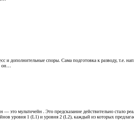
есс и дополнительные споры. Сама подготовка к разводу, т.е. на
и он…
н — это мультичейн . Это предсказание действительно стало р
ейнов уровня 1 (L1) и уровня 2 (L2), каждый из которых предлаг