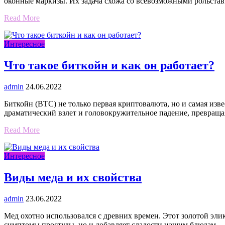
оконные маркизы. Их задача схожа со всевозможными рольст
Read More
Интересное
Что такое биткойн и как он работает?
admin
24.06.2022
Биткойн (BTC) не только первая криптовалюта, но и самая из
драматический взлет и головокружительное падение, превращ
Read More
Интересное
Виды меда и их свойства
admin
23.06.2022
Мед охотно использовался с древних времен. Этот золотой эл
симптомы простуды, но и добавляет сладости нашим блюдам 