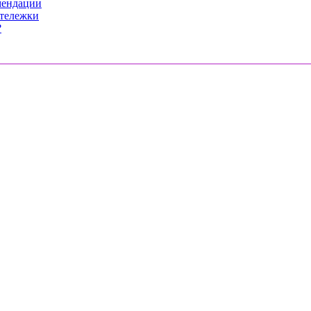
мендации
 тележки
?