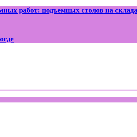
ных работ: подъемных столов на склад
огде
где и Вологодской области