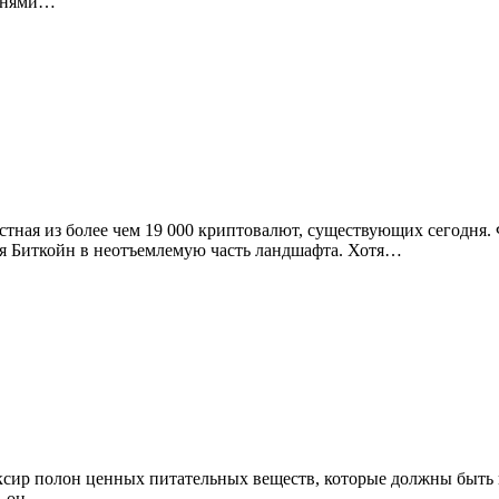
авнями…
вестная из более чем 19 000 криптовалют, существующих сегод
ая Биткойн в неотъемлемую часть ландшафта. Хотя…
иксир полон ценных питательных веществ, которые должны быть
— он…