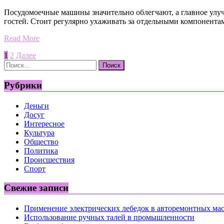
Посудомоечные машины значительно облегчают, а главное улуч
гостей. Стоит регулярно ухаживать за отдельными компонента
Read More
Пагинация
1
2
Далее
Найти:
записей
Рубрики
Деньги
Досуг
Интересное
Культура
Общество
Политика
Происшествия
Спорт
Свежие записи
Применение электрических лебедок в авторемонтных ма
Использование ручных талей в промышленности