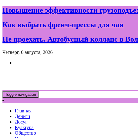
Skip
Повышение эффективности грузоподъем
to
content
Как выбрать френч-прессы для чая
Не проехать. Автобусный коллапс в Вол
Четверг, 6 августа, 2026
Новости и события дня в Воло
Toggle navigation
Главная
Деньги
Досуг
Культура
Общество