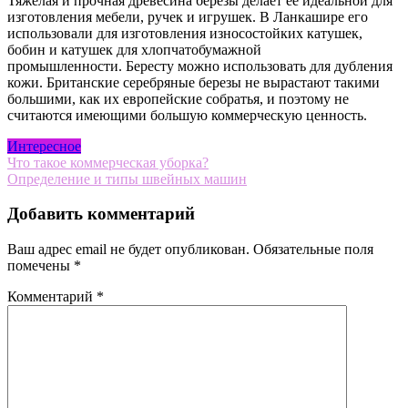
Тяжелая и прочная древесина березы делает ее идеальной для
изготовления мебели, ручек и игрушек. В Ланкашире его
использовали для изготовления износостойких катушек,
бобин и катушек для хлопчатобумажной
промышленности. Бересту можно использовать для дубления
кожи. Британские серебряные березы не вырастают такими
большими, как их европейские собратья, и поэтому не
считаются имеющими большую коммерческую ценность.
Интересное
Навигация
Что такое коммерческая уборка?
Определение и типы швейных машин
по
записям
Добавить комментарий
Ваш адрес email не будет опубликован.
Обязательные поля
помечены
*
Комментарий
*