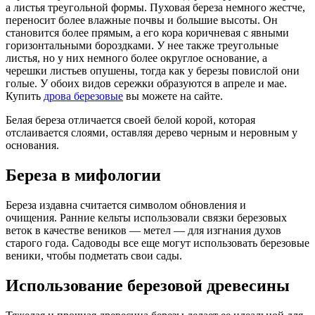
а листья треугольной формы. Пуховая береза ​​немного жестче,
переносит более влажные почвы и большие высоты. Он
становится более прямым, а его кора коричневая с явными
горизонтальными бороздками. У нее также треугольные
листья, но у них немного более округлое основание, а
черешки листьев опушены, тогда как у березы повислой они
голые. У обоих видов сережки образуются в апреле и мае.
Купить
дрова березовые
вы можете на сайте.
Белая береза ​​отличается своей белой корой, которая
отслаивается слоями, оставляя дерево черным и неровным у
основания.
Береза ​​в мифологии
Береза ​​издавна считается символом обновления и
очищения. Ранние кельты использовали связки березовых
веток в качестве веников — метел — для изгнания духов
старого года. Садоводы все еще могут использовать березовые
веники, чтобы подметать свои сады.
Использование березовой древесины