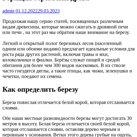
admin
01.12.2022
29.03.2023
Продолжая нашу серию статей, посвященных различным
видам древесины, которые можно сжигать в дровяной печи
или печи , на этот раз мы обратим наше внимание на березу.
Легкий и открытый полог березовых лесов (населенный
одним или обоими видами) предлагает идеальные условия для
роста ряда других растений, включая травы и мхи,
колокольчики и фиалки. Берёзы служат пищей и средой
обитания для более чем 300 видов насекомых. В их стволе
часто гнездятся дятлы, а такие птицы, как чижи, зеленушки и
чечетки, поедают их семена.
Как определить березу
Береза ​​повислая отличается белой корой, которая отслаивается
слоями.
Обе наши местные разновидности березы могут достигать 30
метров в высоту. Белая береза ​​отличается своей белой корой,
которая отслаивается слоями, оставляя дерево черным и
неровным у основания. Ветки этого дерева грубые на ощупь,