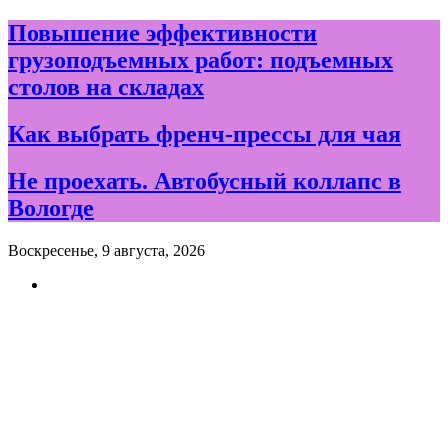
Skip
Повышение эффективности
to
грузоподъемных работ: подъемных
content
столов на складах
Как выбрать френч-прессы для чая
Не проехать. Автобусный коллапс в
Вологде
Воскресенье, 9 августа, 2026
Новости и события дня в
Вологде и Вологодской
области