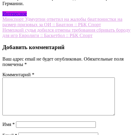
Германии.
Интересное
Навигация
Минспорт Удмуртии ответил на жалобы биатлонистки на
размер призовых за ОИ :: Биатлон :: РБК Спорт
по
Немецкий судья добился отмены требования cбривать бороду
записям
для игр Евролиги :: Баскетбол :: РБК Спорт
Добавить комментарий
Ваш адрес email не будет опубликован.
Обязательные поля
помечены
*
Комментарий
*
Имя
*