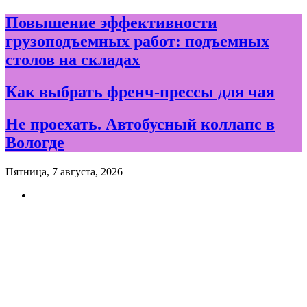
Skip
Повышение эффективности
to
грузоподъемных работ: подъемных
content
столов на складах
Как выбрать френч-прессы для чая
Не проехать. Автобусный коллапс в
Вологде
Пятница, 7 августа, 2026
Новости и события дня в
Вологде и Вологодской
области