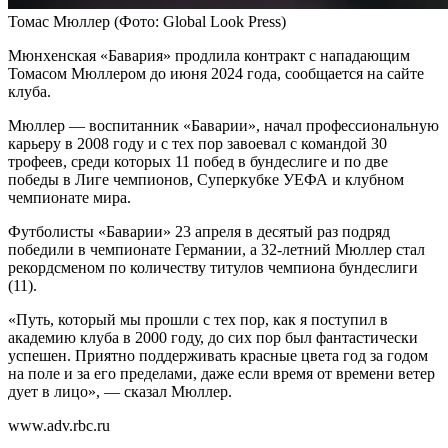
Томас Мюллер
(Фото: Global Look Press)
Мюнхенская «Бавария» продлила контракт с нападающим
Томасом Мюллером до июня 2024 года, сообщается на сайте
клуба.
Мюллер — воспитанник «Баварии», начал профессиональную
карьеру в 2008 году и с тех пор завоевал с командой 30
трофеев, среди которых 11 побед в бундеслиге и по две
победы в Лиге чемпионов, Суперкубке УЕФА и клубном
чемпионате мира.
Футболисты «Баварии» 23 апреля в десятый раз подряд
победили в чемпионате Германии, а 32-летний Мюллер стал
рекордсменом по количеству титулов чемпиона бундеслиги
(11).
«Путь, который мы прошли с тех пор, как я поступил в
академию клуба в 2000 году, до сих пор был фантастически
успешен. Приятно поддерживать красные цвета год за годом
на поле и за его пределами, даже если время от времени ветер
дует в лицо», — сказал Мюллер.
www.adv.rbc.ru