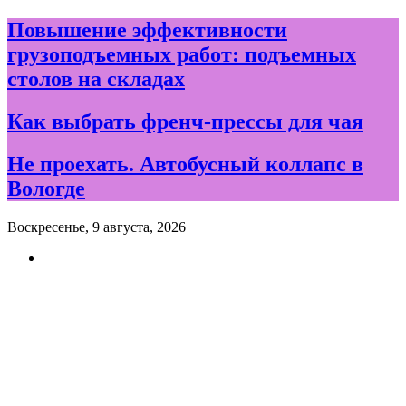
Skip
Повышение эффективности
to
грузоподъемных работ: подъемных
content
столов на складах
Как выбрать френч-прессы для чая
Не проехать. Автобусный коллапс в
Вологде
Воскресенье, 9 августа, 2026
Новости и события дня в
Вологде и Вологодской
области