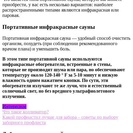
приобрести, у вас есть несколько вариантов: наиболее
распространенными типами являются инфракрасная или
паровая.
Портативные инфракрасные сауны
Портативная инфракрасная сауна — удобный способ очистить
организм, похудеть (при соблюдении рекомендованного
врачом плана) и уменьшить боль.
В этом типе портативной сауны используются
инфракрасные обогреватели, встроенные в стены,
которые не производят шума или пара, но обеспечивают
температуру около 120-140 ° F за 5-10 минут и низкую
влажность одним нажатием кнопки. По сути, эти
обогреватели излучают те же лучи, что и естественный
солнечный свет, но без вредного ультрафиолетового
излучения.
Интересное
Навигация
Что такое коллиматор?
Какой профнастил лучше для забора – советы по выбору
по
заборного профлиста
записям