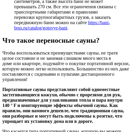
сантиметров, а также высота бани не может
превышать 270 см. Все эти ограничения связаны с
транспортными габаритами и правилами
перевозки крупногабаритных грузов, а заказать
передвижную баню можно на сайте
https://bani-
brus.ru/catalog/gotovye-bani
.
Что такое переносные сауны?
Чтобы воспользоваться преимуществами сауны, не тратя
целое состояние и
не занимая слишком много места в
доме
или квартире, подумайте о покупке портативной версии,
которую можно легко использовать. Большинство из них даже
поставляются с сиденьями и пультами дистанционного
управления!
Портативные сауны представляют собой одноместные
застегивающиеся кожухи, обычно с прорезями для рук,
предназначенные для улавливания тепла и пара внутри
140 ° F и имитирующие эффекты обычной сауны. Как
правило, они намного дешевле, чем традиционная сауна,
они разборные и могут быть подключены к розетке, что
упрощает их установку дома или в дороге.
Что касается типа портативной сауны, которую вы можете