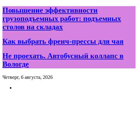
Skip
Повышение эффективности
to
грузоподъемных работ: подъемных
content
столов на складах
Как выбрать френч-прессы для чая
Не проехать. Автобусный коллапс в
Вологде
Четверг, 6 августа, 2026
Новости и события дня в
Вологде и Вологодской
области