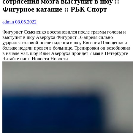
сотрясения мозга выступит в шоу ::
Фигурное катание :: РБК Спорт
admin
08.05.2022
Фигурист Семененко восстановился после травмы головы и
выступит в шоу Авербуха
Фигурист 16 апреля сильно
ударился головой после падения в шоу Евгения Плющенко и
больше недели провел в больнице. Тренировки он возобновил
в начале мая, шоу Ильи Авербуха пройдет 7 мая в Петербурге
Читайте нас в Новости Новости