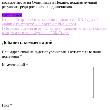
восьмое место на Олимпиаде в Пекине, показав лучший
результат среди российских одиночников.
Интересное
Навигация
Игрок «Спартака» отказался возвращаться в КХЛ фразой
«влип с контрактом» :: Хоккей :: РБК Спорт
по
Губерниев оценил игру «Спартака» словами «пациент скорее
записям
жив, чем мертв» :: Футбол :: РБК Спорт
Добавить комментарий
Ваш адрес email не будет опубликован.
Обязательные поля
помечены
*
Комментарий
*
Имя
*