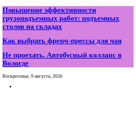
Skip
Повышение эффективности
to
грузоподъемных работ: подъемных
content
столов на складах
Как выбрать френч-прессы для чая
Не проехать. Автобусный коллапс в
Вологде
Воскресенье, 9 августа, 2026
Новости и события дня в
Вологде и Вологодской
области