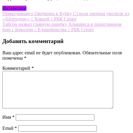
Интересное
Навигация
Приводившего Овечкина к Кубку Стэнли тренера уволили из
«Айлендерс» :: Хоккей :: РБК Спорт
по
Тайсон назвал главную ошибку Альвареса в проигранном
записям
бою с Биволом :: Единоборства :: РБК Спорт
Добавить комментарий
Ваш адрес email не будет опубликован.
Обязательные поля
помечены
*
Комментарий
*
Имя
*
Email
*