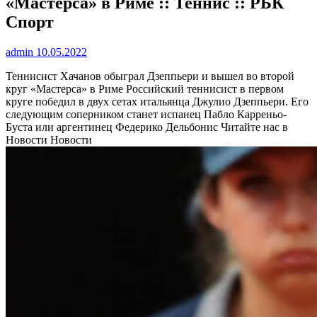
«Мастерса» в Риме :: Теннис :: РБК
Спорт
admin
10.05.2022
Теннисист Хачанов обыграл Дзеппьери и вышел во второй
круг «Мастерса» в Риме
Российский теннисист в первом
круге победил в двух сетах итальянца Джулио Дзеппьери. Его
следующим соперником станет испанец Пабло Карреньо-
Буста или аргентинец Федерико Дельбонис
Читайте нас в
Новости Новости