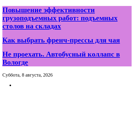
Skip
Повышение эффективности
to
грузоподъемных работ: подъемных
content
столов на складах
Как выбрать френч-прессы для чая
Не проехать. Автобусный коллапс в
Вологде
Суббота, 8 августа, 2026
Новости и события дня в
Вологде и Вологодской
области