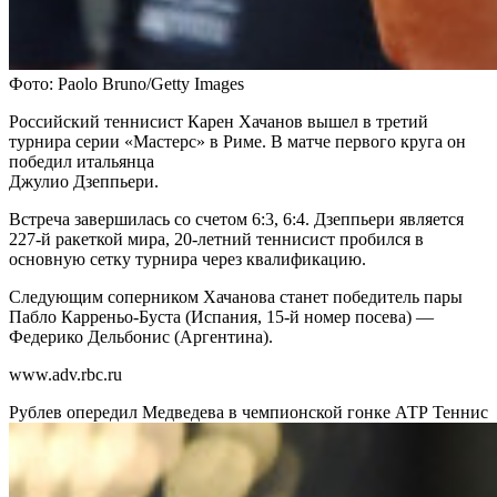
Фото: Paolo Bruno/Getty Images
Российский теннисист Карен Хачанов вышел в третий
турнира серии «Мастерс» в Риме. В матче первого круга он
победил итальянца
Джулио Дзеппьери.
Встреча завершилась со счетом 6:3, 6:4. Дзеппьери является
227-й ракеткой мира, 20-летний теннисист пробился в
основную сетку турнира через квалификацию.
Следующим соперником Хачанова станет победитель пары
Пабло Карреньо-Буста (Испания, 15-й номер посева) —
Федерико Дельбонис (Аргентина).
www.adv.rbc.ru
Рублев опередил Медведева в чемпионской гонке АТР
Теннис