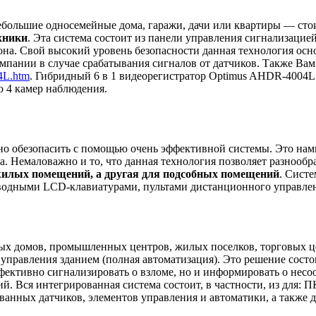
ебольшие односемейные дома, гаражи, дачи или квартиры — сто
хники
. Эта система состоит из панели управления сигнализаци
она. Свой высокий уровень безопасности данная технология о
мпании в случае срабатывания сигналов от датчиков. Также Вам
4L.htm
. Гибридный 6 в 1 видеорегистратор Optimus AHDR-4004L
 4 камер наблюдения.
жно обезопасить с помощью очень эффективной системы. Это нам
ма. Немаловажно и то, что данная технология позволяет разнообр
 жилых помещений, а другая для подсобных помещений
. Сист
водными LCD-клавиатурами, пультами дистанционного управле
илых домов, промышленных центров, жилых поселков, торговых
управления зданием (полная автоматизация). Это решение состо
фективно сигнализировать о взломе, но и информировать о нес
й. Вся интегрированная система состоит, в частности, из для: 
ванных датчиков, элементов управления и автоматики, а также 