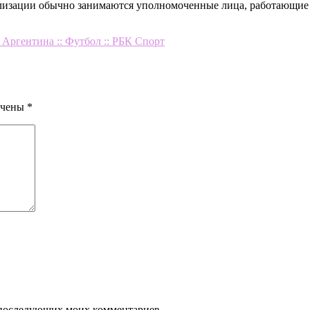
лизации обычно занимаются уполномоченные лица, работающие 
ргентина :: Футбол :: РБК Спорт
ечены
*
ля последующих моих комментариев.