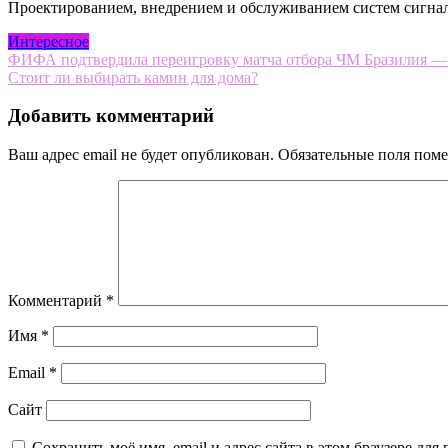
Проектированием, внедрением и обслуживанием систем сигна
Интересное
Навигация
ФИФА подтвердила переигровку матча отбора ЧМ Бразилия — А
Стоит ли выбирать камин для дома?
по
записям
Добавить комментарий
Ваш адрес email не будет опубликован.
Обязательные поля пом
Комментарий
*
Имя
*
Email
*
Сайт
Сохранить моё имя, email и адрес сайта в этом браузере д