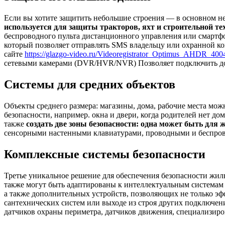
Если вы хотите защитить небольшие строения — в основном н
используется для защиты тракторов, яхт и строительной те
беспроводного пульта дистанционного управления или смартф
который позволяет отправлять SMS владельцу или охранной ко
сайте
https://glazgo-video.ru/Videoregistrator_Optimus_AHDR_400
сетевыми камерами (DVR/HVR/NVR) Позволяет подключить до
Системы для средних объектов
Объекты среднего размера: магазины, дома, рабочие места мо
безопасности, например. окна и двери, когда родителей нет до
также
создать две зоны безопасности: одна может быть для
сенсорными настенными клавиатурами, проводными и беспро
Комплексные системы безопасности
Третье уникальное решение для обеспечения безопасности ж
также могут быть адаптированы к интеллектуальным системам 
а также дополнительных устройств, позволяющих не только эф
сантехнических систем или выходе из строя других подключени
датчиков охраны периметра, датчиков движения, специализиро