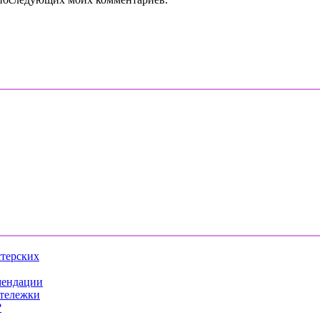
стерских
мендации
 тележки
?