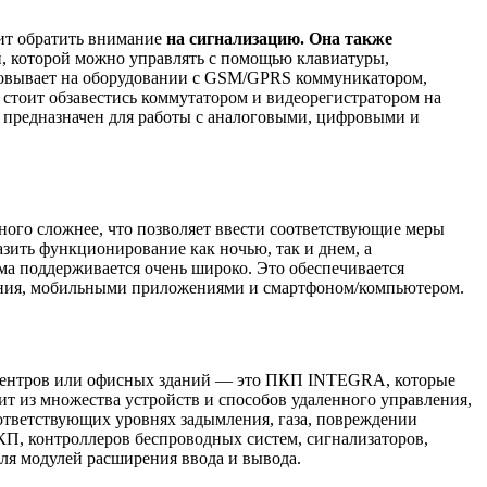
ит обратить внимание
на сигнализацию. Она также
ей, которой можно управлять с помощью клавиатуры,
сновывает на оборудовании с GSM/GPRS коммуникатором,
 стоит обзавестись коммутатором и видеорегистратором на
 предназначен для работы с аналоговыми, цифровыми и
ного сложнее, что позволяет ввести соответствующие меры
азить функционирование как ночью, так и днем, а
ема поддерживается очень широко. Это обеспечивается
ния, мобильными приложениями и смартфоном/компьютером.
 центров или офисных зданий — это ПКП INTEGRA, которые
ит из множества устройств и способов удаленного управления,
оответствующих уровнях задымления, газа, повреждении
ПКП, контроллеров беспроводных систем, сигнализаторов,
для модулей расширения ввода и вывода.