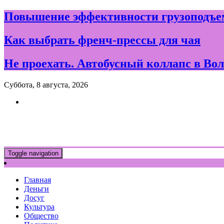
Skip
Повышение эффективности грузоподъем
to
content
Как выбрать френч-прессы для чая
Не проехать. Автобусный коллапс в Вол
Суббота, 8 августа, 2026
Новости и события дня в Воло
Toggle navigation
Главная
Деньги
Досуг
Культура
Общество