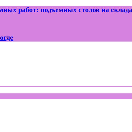
ных работ: подъемных столов на склад
огде
где и Вологодской области