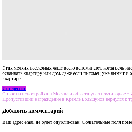
Этих мелких насекомых чаще всего вспоминают, когда речь и
осваивать квартиру или дом, даже если питомец уже вымыт и
квартире.
Интересное
Навигация
Спрос на новостройки в Москве и области упал почти вдвое ::
Пропустивший награждение в Кремле Большунов вернулся к тре
по
записям
Добавить комментарий
Ваш адрес email не будет опубликован.
Обязательные поля пом