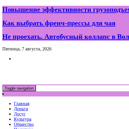
Skip
Повышение эффективности грузоподъем
to
content
Как выбрать френч-прессы для чая
Не проехать. Автобусный коллапс в Вол
Пятница, 7 августа, 2026
Новости и события дня в Воло
Toggle navigation
Главная
Деньги
Досуг
Культура
Общество