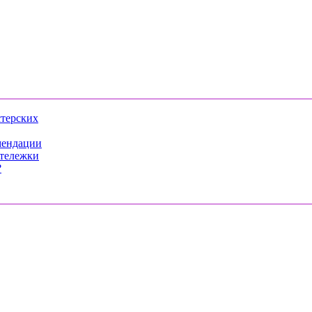
стерских
мендации
 тележки
?