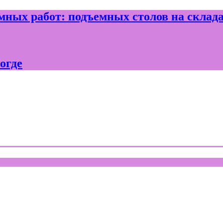
ных работ: подъемных столов на склад
огде
где и Вологодской области