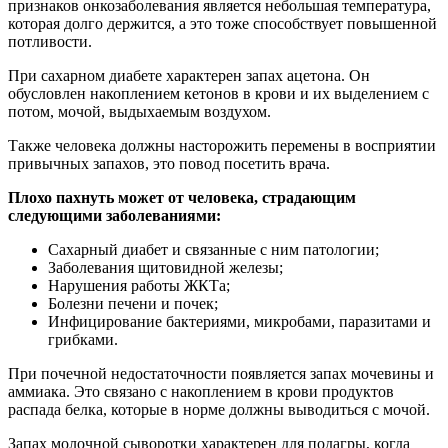
признаков онкозаболевания является небольшая температура,
которая долго держится, а это тоже способствует повышенной
потливости.
При сахарном диабете характерен запах ацетона. Он
обусловлен накоплением кетонов в крови и их выделением с
потом, мочой, выдыхаемым воздухом.
Также человека должны насторожить перемены в восприятии
привычных запахов, это повод посетить врача.
Плохо пахнуть может от человека, страдающим
следующими заболеваниями:
Сахарный диабет и связанные с ним патологии;
Заболевания щитовидной железы;
Нарушения работы ЖКТа;
Болезни печени и почек;
Инфицирование бактериями, микробами, паразитами и
грибками.
При почечной недостаточности появляется запах мочевины и
аммиака. Это связано с накоплением в крови продуктов
распада белка, которые в норме должны выводиться с мочой.
Запах молочной сыворотки характерен для подагры, когда