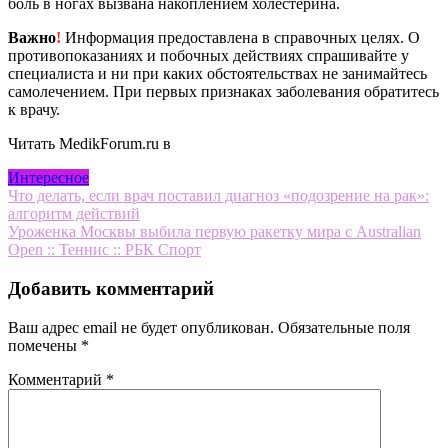
боль в ногах вызвана накоплением холестерина.
Важно
!
Информация предоставлена в справочных целях. О
противопоказаниях и побочных действиях спрашивайте у
специалиста и ни при каких обстоятельствах не занимайтесь
самолечением. При первых признаках заболевания обратитесь
к врачу.
Читать MedikForum.ru в
Интересное
Навигация
Что делать, если врач поставил диагноз «подозрение на рак»:
алгоритм действий
по
Уроженка Москвы выбила первую ракетку мира с Australian
записям
Open :: Теннис :: РБК Спорт
Добавить комментарий
Ваш адрес email не будет опубликован.
Обязательные поля
помечены
*
Комментарий
*