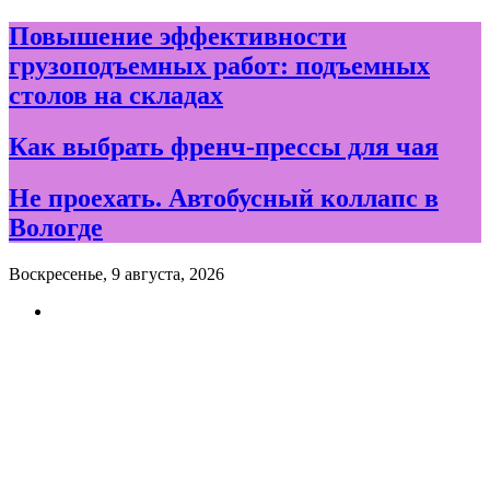
Skip
Повышение эффективности
to
грузоподъемных работ: подъемных
content
столов на складах
Как выбрать френч-прессы для чая
Не проехать. Автобусный коллапс в
Вологде
Воскресенье, 9 августа, 2026
Новости и события дня в
Вологде и Вологодской
области