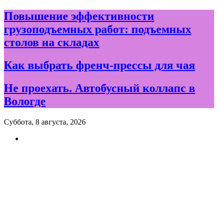
Skip
Повышение эффективности
to
грузоподъемных работ: подъемных
content
столов на складах
Как выбрать френч-прессы для чая
Не проехать. Автобусный коллапс в
Вологде
Суббота, 8 августа, 2026
Новости и события дня в
Вологде и Вологодской
области