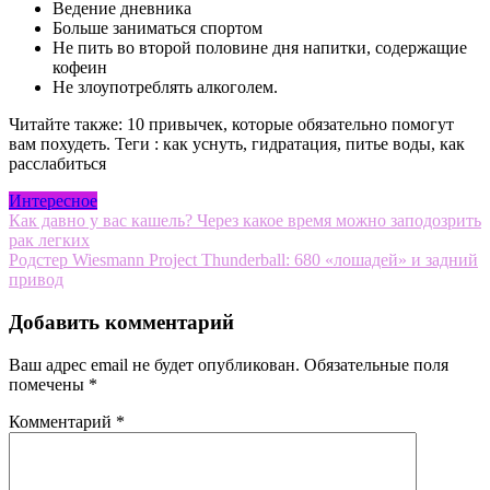
Ведение дневника
Больше заниматься спортом
Не пить во второй половине дня напитки, содержащие
кофеин
Не злоупотреблять алкоголем.
Читайте также: 10 привычек, которые обязательно помогут
вам похудеть.
Теги : как уснуть, гидратация, питье воды, как
расслабиться
Интересное
Навигация
Как давно у вас кашель? Через какое время можно заподозрить
рак легких
по
Родстер Wiesmann Project Thunderball: 680 «лошадей» и задний
записям
привод
Добавить комментарий
Ваш адрес email не будет опубликован.
Обязательные поля
помечены
*
Комментарий
*