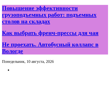
Skip
Повышение эффективности
to
грузоподъемных работ: подъемных
content
столов на складах
Как выбрать френч-прессы для чая
Не проехать. Автобусный коллапс в
Вологде
Понедельник, 10 августа, 2026
Новости и события дня в
Вологде и Вологодской
области