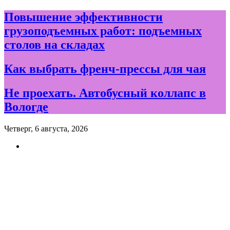
Skip
Повышение эффективности
to
грузоподъемных работ: подъемных
content
столов на складах
Как выбрать френч-прессы для чая
Не проехать. Автобусный коллапс в
Вологде
Четверг, 6 августа, 2026
Новости и события дня в
Вологде и Вологодской
области