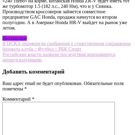
«240 Turbo» на корме, китайская Honda ZR-V будет иметь тот
же турбомотор 1.5 (182 л.с., 240 Нм), что и у Сивика.
Производством кроссоверов займется совместное
предприятие GAC Honda, продажи начнутся во втором
полугодии. А в Америке Honda HR-V выйдет на рынок уже
летом.
Интересное
Навигация
В ЦСКА опровергли сообщения о существенном сокращении
бюджета клуба :: Футбол :: РБК Спорт
по
Российские власти назвали последствия коронавируса
записям
непредсказуемыми
Добавить комментарий
Ваш адрес email не будет опубликован.
Обязательные поля
помечены
*
Комментарий
*