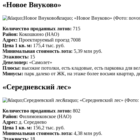
«Новое Внуково»
«Новое Внуково»
(Фото: novost
Количество проданных лотов:
715
Район:
Кокошкино (НАО)
Адрес:
Проектируемый проезд 7008
Цена 1 кв. м:
175,4 тыс. руб.
Минимальная стоимость лота:
5,39 млн руб.
Этажность:
15
Девелопер:
«Самолет»
Плюсы:
высокие потолки, есть кладовые, есть парковка для в
Минусы:
парк далеко от ЖК, на этаже более восьми квартир, д
«Середневский лес»
«Середневский лес»
(Фото: 
Количество проданных лотов:
802
Район:
Филимонковское (НАО)
Адрес:
д. Середнево
Цена 1 кв. м:
156,2 тыс. руб.
Минимальная стоимость лота:
4,38 млн руб.
Этажность:
18