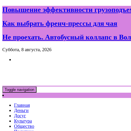
Skip
Повышение эффективности грузоподъем
to
content
Как выбрать френч-прессы для чая
Не проехать. Автобусный коллапс в Вол
Суббота, 8 августа, 2026
Новости и события дня в Воло
Toggle navigation
Главная
Деньги
Досуг
Культура
Общество