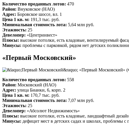
Количество проданных лотов:
470
Район:
Внуковское (НАО)
Адрес:
Боровское шоссе, вл. 1
Цена 1 кв. м:
191,3 тыс. руб.
Минимальная стоимость лота:
5,64 млн руб.
Этажность:
25
Девелопер:
«Центринвест»
Плюсы:
высокие потолки, есть кладовые, вентилируемый фасад
Минусы:
проблемы с парковкой, рядом нет детских поликлини
«Первый Московский»
«Первый Московский»
(
Количество проданных лотов:
558
Район:
Московский (НАО)
Адрес:
улица Бианки, 6, корп. 2
Цена 1 кв. м:
170,7 тыс. руб.
Минимальная стоимость лота:
7,07 млн руб.
Этажность:
25
Девелопер:
«Абсолют Недвижимость»
Плюсы:
высокие потолки, есть кладовые, ландшафтный дизайн
Минусы:
дефицит мест в детских садах и школах, проблемы с 