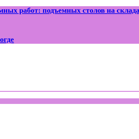
ных работ: подъемных столов на склад
огде
где и Вологодской области