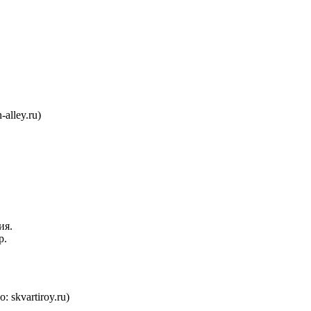
-alley.ru)
ия.
р.
: skvartiroy.ru)