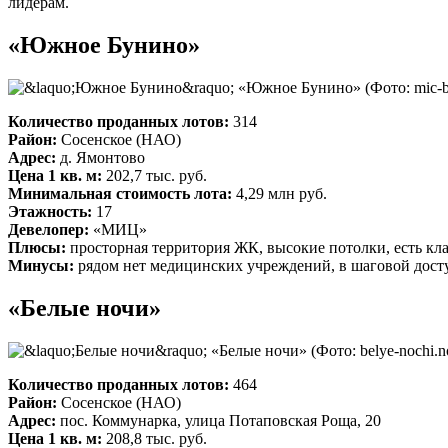
лидерам.
«Южное Бунино»
«Южное Бунино»
(Фото: mic-b
Количество проданных лотов:
314
Район:
Сосенское (НАО)
Адрес:
д. Ямонтово
Цена 1 кв. м:
202,7 тыс. руб.
Минимальная стоимость лота:
4,29 млн руб.
Этажность:
17
Девелопер:
«МИЦ»
Плюсы:
просторная территория ЖК, высокие потолки, есть кл
Минусы:
рядом нет медицинских учреждений, в шаговой дост
«Белые ночи»
«Белые ночи»
(Фото: belye-nochi.n
Количество проданных лотов:
464
Район:
Сосенское (НАО)
Адрес:
пос. Коммунарка, улица Потаповская Роща, 20
Цена 1 кв. м:
208,8 тыс. руб.