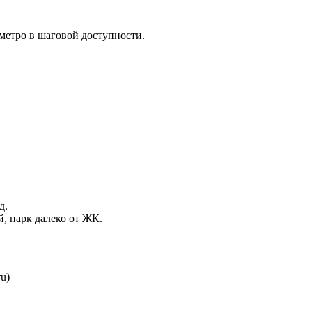
 метро в шаговой доступности.
д.
й, парк далеко от ЖК.
ru)