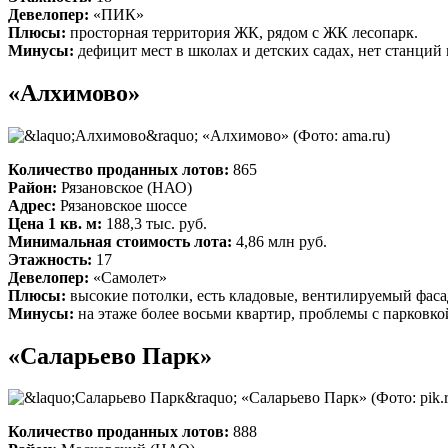
Девелопер:
«ПИК»
Плюсы:
просторная территория ЖК, рядом с ЖК лесопарк.
Минусы:
дефицит мест в школах и детских садах, нет станций
«Алхимово»
«Алхимово»
(Фото: ama.ru)
Количество проданных лотов:
865
Район:
Рязановское (НАО)
Адрес:
Рязановское шоссе
Цена 1 кв. м:
188,3 тыс. руб.
Минимальная стоимость лота:
4,86 млн руб.
Этажность:
17
Девелопер:
«Самолет»
Плюсы:
высокие потолки, есть кладовые, вентилируемый фаса
Минусы:
на этаже более восьми квартир, проблемы с парковко
«Саларьево Парк»
«Саларьево Парк»
(Фото: pik.
Количество проданных лотов:
888