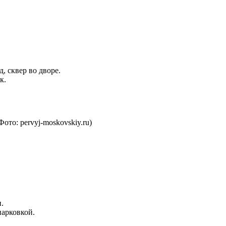
, сквер во дворе.
к.
Фото: pervyj-moskovskiy.ru)
.
парковкой.