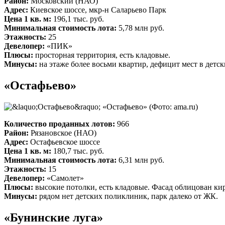
Район:
Московский (НАО)
Адрес:
Киевское шоссе, мкр-н Саларьево Парк
Цена 1 кв. м:
196,1 тыс. руб.
Минимальная стоимость лота:
5,78 млн руб.
Этажность:
25
Девелопер:
«ПИК»
Плюсы:
просторная территория, есть кладовые.
Минусы:
на этаже более восьми квартир, дефицит мест в детск
«Остафьево»
«Остафьево»
(Фото: ama.ru)
Количество проданных лотов:
966
Район:
Рязановское (НАО)
Адрес:
Остафьевское шоссе
Цена 1 кв. м:
180,7 тыс. руб.
Минимальная стоимость лота:
6,31 млн руб.
Этажность:
15
Девелопер:
«Самолет»
Плюсы:
высокие потолки, есть кладовые. Фасад облицован ки
Минусы:
рядом нет детских поликлиник, парк далеко от ЖК.
«Бунинские луга»