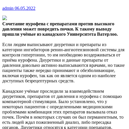
admin
06.05.2022
Сочетание нурофена с препаратами против высокого
давления может повредить почки. К такому выводу
пришли учёные из канадского Университета Ватерлоо.
Если
людям выписывают диуретики и препараты из
категории ингибиторов ренин-ангиотензиновой системы для
контроля гипертонии, то им необходимо воздерживаться от
приёма нурофена. Диуретики и данные препараты от
давления довольно активно выписываются врачами, но такие
пациенты также нередко принимают и обезболивающие,
включая нурофен, так как он является одним из наиболее
доступных безрецептурных средств.
Канадские учёные проследили за взаимодействием
диуретиков, препаратов от давления и нурофена с помощью
компьютерной стимуляции. Было установлено, что у
некоторых пациентов с определенными медицинскими
проблемами комбинация этих препаратов вызывала отказ
почек. Почём в некоторых случаях он был перманентным, то
есть людей ждал пожизненный диализ, либо пересадка
органов. Диуретики относятся к категории препаратов,