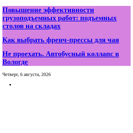
Skip
Повышение эффективности
to
грузоподъемных работ: подъемных
content
столов на складах
Как выбрать френч-прессы для чая
Не проехать. Автобусный коллапс в
Вологде
Четверг, 6 августа, 2026
Новости и события дня в
Вологде и Вологодской
области