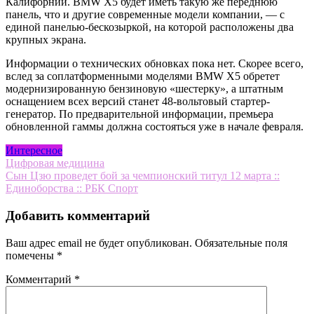
Калифорнии. BMW X5 будет иметь такую же переднюю
панель, что и другие современные модели компании, — с
единой панелью-бескозыркой, на которой расположены два
крупных экрана.
Информации о технических обновках пока нет. Скорее всего,
вслед за соплатформенными моделями BMW X5 обретет
модернизированную бензиновую «шестерку», а штатным
оснащением всех версий станет 48-вольтовый стартер-
генератор. По предварительной информации, премьера
обновленной гаммы должна состояться уже в начале февраля.
Интересное
Навигация
Цифровая медицина
Сын Цзю проведет бой за чемпионский титул 12 марта ::
по
Единоборства :: РБК Спорт
записям
Добавить комментарий
Ваш адрес email не будет опубликован.
Обязательные поля
помечены
*
Комментарий
*