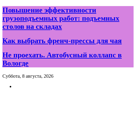
Skip
Повышение эффективности
to
грузоподъемных работ: подъемных
content
столов на складах
Как выбрать френч-прессы для чая
Не проехать. Автобусный коллапс в
Вологде
Суббота, 8 августа, 2026
Новости и события дня в
Вологде и Вологодской
области