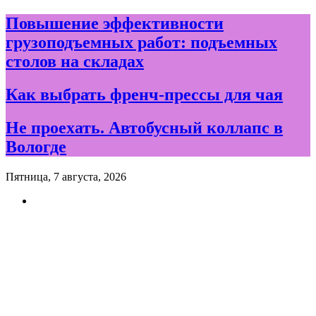
Skip
Повышение эффективности
to
грузоподъемных работ: подъемных
content
столов на складах
Как выбрать френч-прессы для чая
Не проехать. Автобусный коллапс в
Вологде
Пятница, 7 августа, 2026
Новости и события дня в
Вологде и Вологодской
области