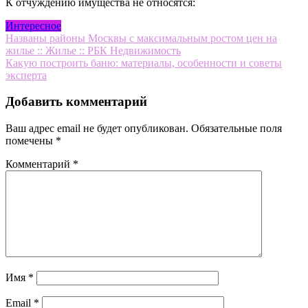
К отчуждению имущества не относятся:
Интересное
Навигация
Названы районы Москвы с максимальным ростом цен на
жилье :: Жилье :: РБК Недвижимость
по
Какую построить баню: материалы, особенности и советы
записям
эксперта
Добавить комментарий
Ваш адрес email не будет опубликован.
Обязательные поля
помечены
*
Комментарий
*
Имя
*
Email
*