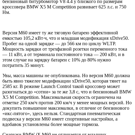
бензиновый битурбомотор V8 4.4 у близкого по размерам
кроссовера BMW X5 M Competition развивает 625 л.с. и 750
Нм.
Версия M60 имеет ту же тяговую батарею эффективной
емкостью 105,2 кВт∙ч, что и младшая модификация xDrive50.
Пробег на одной зарядке — до 566 км по циклу WLTP.
Мощность зарядки от трехфазной розетки переменного тока
— 11 кВт, а от терминала постоянного тока — 200 кВт, и в
этом случае на зарядку батареи с 10% до 80% нужно
потратить 35 минут.
Увы, масса машины не опубликована. Но версия M60 должна
быть явно тяжелее модификации xDrive50, которая тянет на
2585 кг. В режиме Launch Control такой кроссовер может
разогнаться до «сотни» за те же 3,8 с, что и бензиновый BMW
X5 M Competition. Максимальная скорость ограничена на
отметке 250 км/ч против 200 км/ч у менее мощных версий. Но
докупить повышение максималки, в отличие от бензинового
«икс-пятого», здесь нельзя. Стандартная пневматическая
подвеска у версии M60 имеет спортивные настройки, а
вдобавок установлены более мощные тормоза.
Снаружи BMW iX M60 не отличается от младших