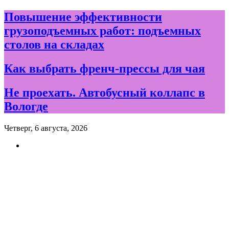
Skip
Повышение эффективности
to
грузоподъемных работ: подъемных
content
столов на складах
Как выбрать френч-прессы для чая
Не проехать. Автобусный коллапс в
Вологде
Четверг, 6 августа, 2026
Новости и события дня в
Вологде и Вологодской
области