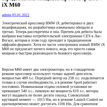
iX M60
admin
05.01.2022
Электрический кроссовер BMW iX дебютировал в двух
модификациях, но разработчики изначально обещали и
третью. Теперь рассекречена и она. Причем для дебюта была
выбрана выставка потребительской электроники CES в Лас-
Вегасе, которая в этом году проходит в традиционном
оффлайн-формате. Хотя по части электроники новый BMW iX
M60 не предлагает ничего нового, ведь это просто самая
мощная и быстрая разновидность базового кроссовера.
Версия M60 имеет два электромотора, но в стандартном
режиме кроссовер использует только задний двигатель
мощностью 489 л.с. Передний мотор на 258 л.с. подключается
только в случае необходимости, а в режиме Sport работает
постоянно. Номинальная отдача силовой установки не
превышает 540 л.с., пиковую же мощность 619 л.с. моторы
могут выдавать не более десяти секунд. Совокупный
крутящий момент — 1015 Нм, но в режиме Launch Control он
кратковременно может достигать 1100 Нм. Для сравнения: