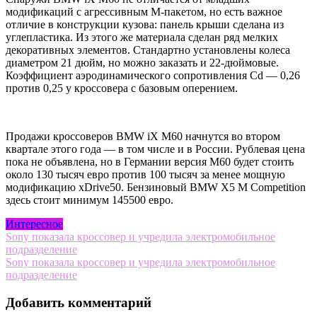
модификаций с агрессивным M-пакетом, но есть важное
отличие в конструкции кузова: панель крыши сделана из
углепластика. Из этого же материала сделан ряд мелких
декоративных элементов. Стандартно установлены колеса
диаметром 21 дюйм, но можно заказать и 22-дюймовые.
Коэффициент аэродинамического сопротивления Cd — 0,26
против 0,25 у кроссовера с базовым оперением.
Продажи кроссоверов BMW iX M60 начнутся во втором
квартале этого года — в том числе и в России. Рублевая цена
пока не объявлена, но в Германии версия M60 будет стоить
около 130 тысяч евро против 100 тысяч за менее мощную
модификацию xDrive50. Бензиновый BMW X5 M Competition
здесь стоит минимум 145500 евро.
Интересное
Навигация
Sony показала кроссовер и учредила электромобильное
подразделение
по
Sony показала кроссовер и учредила электромобильное
записям
подразделение
Добавить комментарий