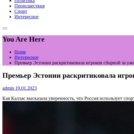
Политика
Происшествия
Спорт
Интересное
You Are Here
Home
Интересное
Премьер Эстонии раскритиковала игроков сборной за ужи
Премьер Эстонии раскритиковала игрок
admin
19.01.2023
Кая Каллас высказала уверенность, что Россия использует спор