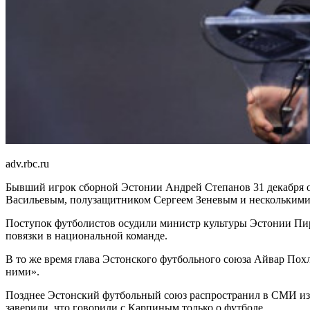
adv.rbc.ru
Бывший игрок сборной Эстонии Андрей Степанов 31 декабря 
Васильевым, полузащитником Сергеем Зеневым и нескольким
Поступок футболистов осудили министр культуры Эстонии Пир
повязки в национальной команде.
В то же время глава Эстонского футбольного союза Айвар Похла
ними».
Позднее Эстонский футбольный союз распространил в СМИ изв
заверили, что говорили с Карпиным только о футболе.