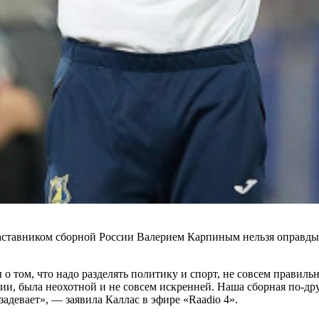
ставником сборной России Валерием Карпиным нельзя оправдыва
ы о том, что надо разделять политику и спорт, не совсем правил
фии, была неохотной и не совсем искренней. Наша сборная по-д
 задевает», — заявила Каллас в эфире «Raadio 4».