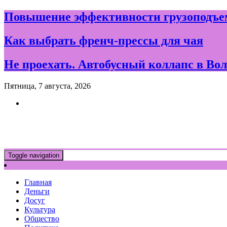
Skip
Повышение эффективности грузоподъем
to
content
Как выбрать френч-прессы для чая
Не проехать. Автобусный коллапс в Вол
Пятница, 7 августа, 2026
Новости и события дня в Воло
Toggle navigation
Главная
Деньги
Досуг
Культура
Общество