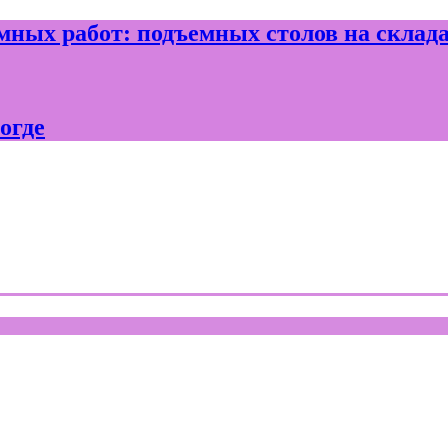
ных работ: подъемных столов на склад
огде
где и Вологодской области