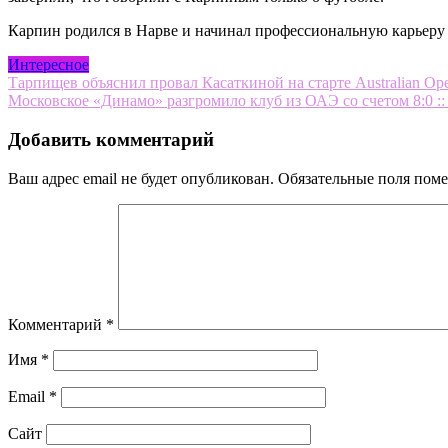
Карпин родился в Нарве и начинал профессиональную карьеру 
Интересное
Навигация
Тарпищев объяснил провал Касаткиной на старте Australian Ope
Московское «Динамо» разгромило клуб из ОАЭ со счетом 8:0 ::
по
записям
Добавить комментарий
Ваш адрес email не будет опубликован.
Обязательные поля пом
Комментарий
*
Имя
*
Email
*
Сайт