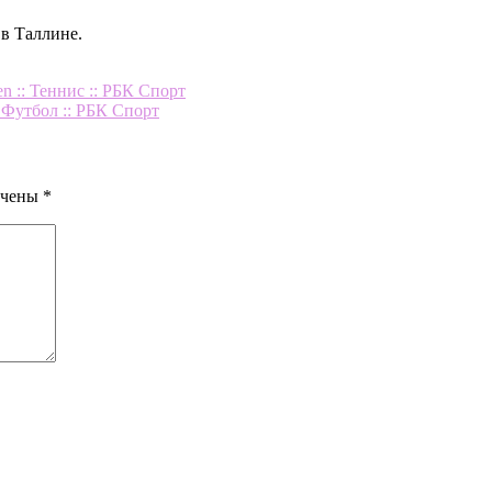
в Таллине.
n :: Теннис :: РБК Спорт
 Футбол :: РБК Спорт
ечены
*