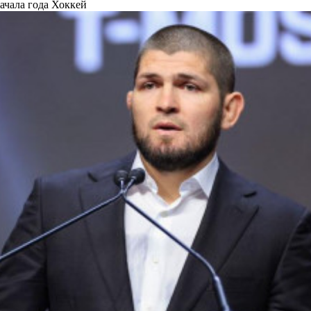
ачала года
Хоккей