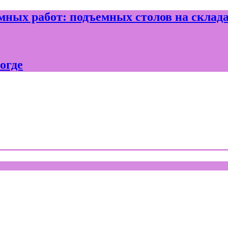
ных работ: подъемных столов на склад
огде
где и Вологодской области