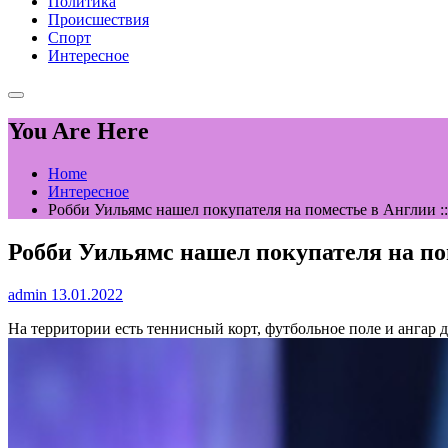
Политика
Происшествия
Спорт
Интересное
You Are Here
Home
Интересное
Робби Уильямс нашел покупателя на поместье в Англии :
Робби Уильямс нашел покупателя на по
admin
13.01.2022
На территории есть теннисный корт, футбольное поле и ангар 