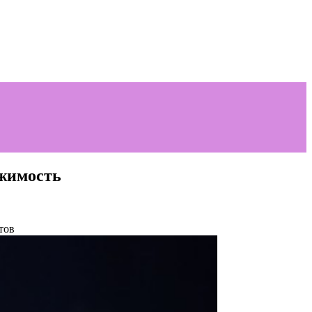
ижимость
тов