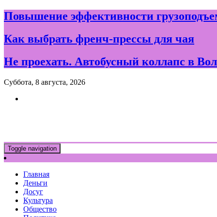
Skip
Повышение эффективности грузоподъем
to
content
Как выбрать френч-прессы для чая
Не проехать. Автобусный коллапс в Вол
Суббота, 8 августа, 2026
Новости и события дня в Воло
Toggle navigation
Главная
Деньги
Досуг
Культура
Общество