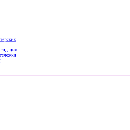
стерских
мендации
 тележки
?