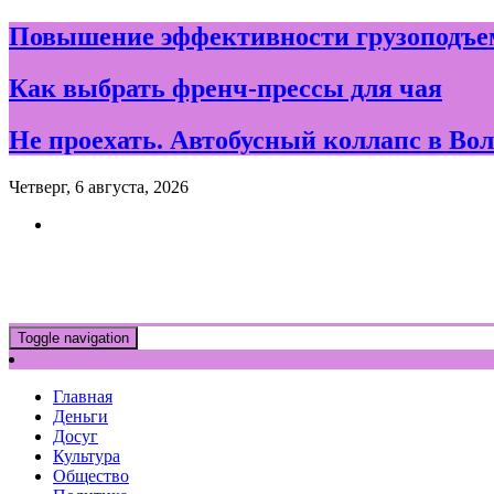
Skip
Повышение эффективности грузоподъем
to
content
Как выбрать френч-прессы для чая
Не проехать. Автобусный коллапс в Вол
Четверг, 6 августа, 2026
Новости и события дня в Воло
Toggle navigation
Главная
Деньги
Досуг
Культура
Общество