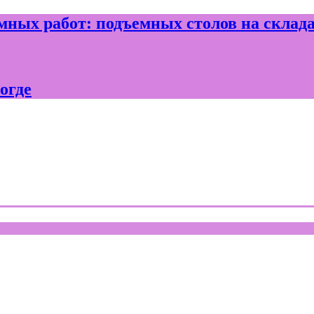
ных работ: подъемных столов на склад
огде
где и Вологодской области