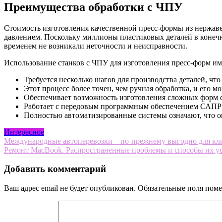
Преимущества обработки с ЧПУ
Стоимость изготовления качественной пресс-формы из нержаве
давлением. Поскольку миллионы пластиковых деталей в конечн
временем не возникали неточности и неисправности.
Использование станков с ЧПУ для изготовления пресс-форм им
Требуется несколько шагов для производства деталей, ч
Этот процесс более точен, чем ручная обработка, и его м
Обеспечивает возможность изготовления сложных форм 
Работает с передовым программным обеспечением САПР 
Полностью автоматизированные системы означают, что оп
Интересное
Навигация
Международные автоперевозки – по-прежнему выгодно для кл
Ремонт MacBook. Распространенные проблемы и способы их у
по
записям
Добавить комментарий
Ваш адрес email не будет опубликован.
Обязательные поля пом