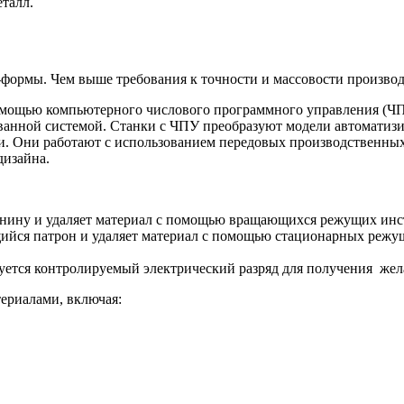
талл.
формы. Чем выше требования к точности и массовости производс
омощью компьютерного числового программного управления (ЧПУ
ванной системой. Станки с ЧПУ преобразуют модели автоматизи
и. Они работают с использованием передовых производственных
дизайна.
танину и удаляет материал с помощью вращающихся режущих инс
щийся патрон и удаляет материал с помощью стационарных режу
зуется контролируемый электрический разряд для получения же
ериалами, включая: