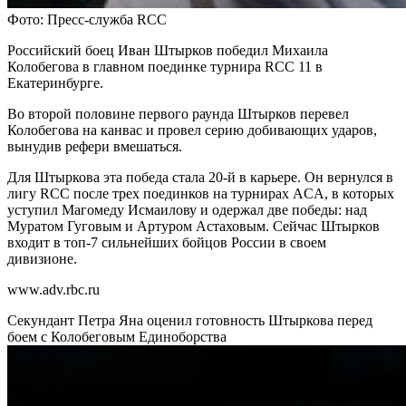
Фото: Пресс-служба RCC
Российский боец Иван Штырков победил Михаила
Колобегова в главном поединке турнира RCC 11 в
Екатеринбурге.
Во второй половине первого раунда Штырков перевел
Колобегова на канвас и провел серию добивающих ударов,
вынудив рефери вмешаться.
Для Штыркова эта победа стала 20-й в карьере. Он вернулся в
лигу RCC после трех поединков на турнирах ACA, в которых
уступил Магомеду Исмаилову и одержал две победы: над
Муратом Гуговым и Артуром Астаховым. Сейчас Штырков
входит в топ-7 сильнейших бойцов России в своем
дивизионе.
www.adv.rbc.ru
Секундант Петра Яна оценил готовность Штыркова перед
боем с Колобеговым
Единоборства