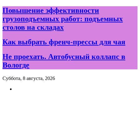
Skip
Повышение эффективности
to
грузоподъемных работ: подъемных
content
столов на складах
Как выбрать френч-прессы для чая
Не проехать. Автобусный коллапс в
Вологде
Суббота, 8 августа, 2026
Новости и события дня в
Вологде и Вологодской
области