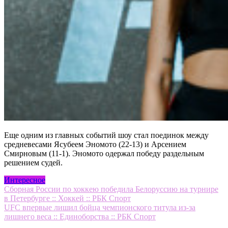
Еще одним из главных событий шоу стал поединок между
средневесами Ясубеем Эномото (22-13) и Арсением
Смирновым (11-1). Эномото одержал победу раздельным
решением судей.
Интересное
Навигация
Сборная России по хоккею победила Белоруссию на турнире
в Петербурге :: Хоккей :: РБК Спорт
по
UFC впервые лишил бойца чемпионского титула из-за
записям
лишнего веса :: Единоборства :: РБК Спорт