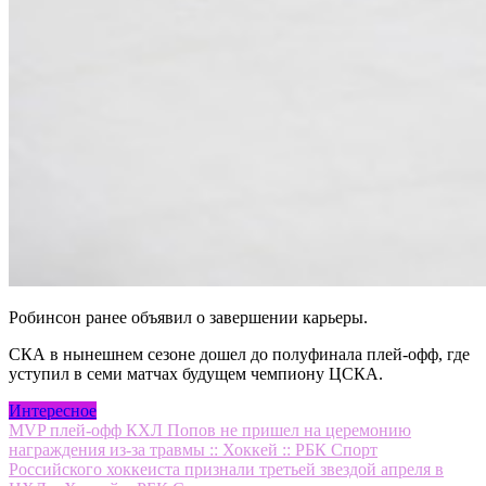
Робинсон ранее объявил о завершении карьеры.
СКА в нынешнем сезоне дошел до полуфинала плей-офф, где
уступил в семи матчах будущем чемпиону ЦСКА.
Интересное
Навигация
MVP плей-офф КХЛ Попов не пришел на церемонию
награждения из-за травмы :: Хоккей :: РБК Спорт
по
Российского хоккеиста признали третьей звездой апреля в