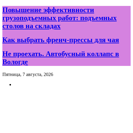
Skip
Повышение эффективности
to
грузоподъемных работ: подъемных
content
столов на складах
Как выбрать френч-прессы для чая
Не проехать. Автобусный коллапс в
Вологде
Пятница, 7 августа, 2026
Новости и события дня в
Вологде и Вологодской
области