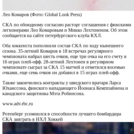
Лео Комаров
(Фото: Global Look Press)
СКА по обоюдному согласию расторг соглашения с финскими
легионерами Лео Комаровым и Микко Лехтоненом. Об этом
сообщается на сайте петербургского клуба КХЛ.
Оба хоккеиста пополнили состав СКА по ходу нынешнего
сезона. 35-летний Комаров в 18 встречах регулярного
чемпионата набрал шесть очков, еще три очка на его счету в
16 играх плей-офф. 28-летний Лехтонен в регулярном
чемпионате сыграл за СКА 15 матчей и отметился восемью
очками, еще семь очков он добавил в 15 играх плей-офф.
Также закончились контракты у шведского вратаря Ларса
Юханссона, финского нападающего Йоонаса Кемппайнена и
канадского защитника Мэта Робинсона.
www.adv.rbc.ru
Ротенберг усомнился в способности лучшего бомбардира
СКА заиграть в НХЛ
Хоккей