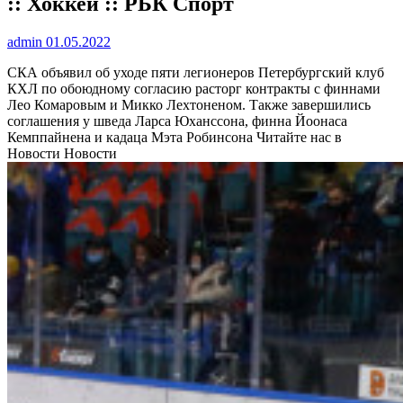
:: Хоккей :: РБК Спорт
admin
01.05.2022
СКА объявил об уходе пяти легионеров
Петербургский клуб
КХЛ по обоюдному согласию расторг контракты с финнами
Лео Комаровым и Микко Лехтоненом. Также завершились
соглашения у шведа Ларса Юханссона, финна Йоонаса
Кемппайнена и кадаца Мэта Робинсона
Читайте нас в
Новости Новости