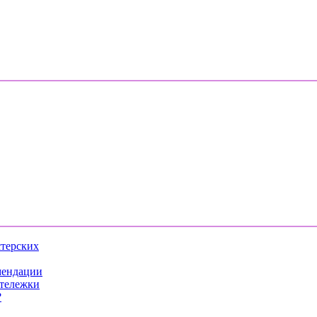
стерских
мендации
 тележки
?