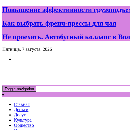
Skip
Повышение эффективности грузоподъем
to
content
Как выбрать френч-прессы для чая
Не проехать. Автобусный коллапс в Вол
Пятница, 7 августа, 2026
Новости и события дня в Воло
Toggle navigation
Главная
Деньги
Досуг
Культура
Общество