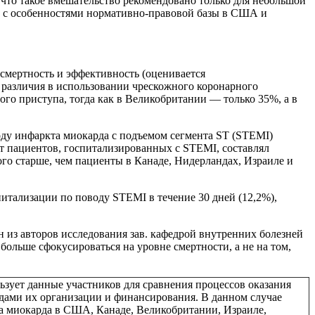
 что такое вмешательство рекомендовано только для небольшой
о с особенностями нормативно-правовой базы в США и
смертность и эффективность (оценивается
 различия в использовании чрескожного коронарного
го приступа, тогда как в Великобритании — только 35%, а в
оду инфаркта миокарда с подъемом сегмента ST (STEMI)
ст пациентов, госпитализированных с STEMI, составлял
ого старше, чем пациенты в Канаде, Нидерландах, Израиле и
итализации по поводу STEMI в течение 30 дней (12,2%),
из авторов исследования зав. кафедрой внутренних болезней
больше сфокусироваться на уровне смертности, а не на том,
зует данные участников для сравнения процессов оказания
одами их организации и финансирования. В данном случае
та миокарда в США, Канаде, Великобритании, Израиле,