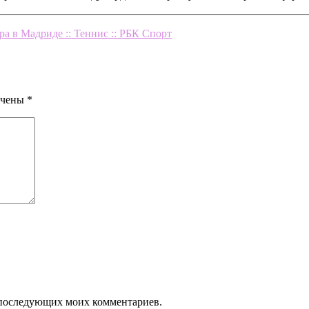
а в Мадриде :: Теннис :: РБК Спорт
ечены
*
ля последующих моих комментариев.