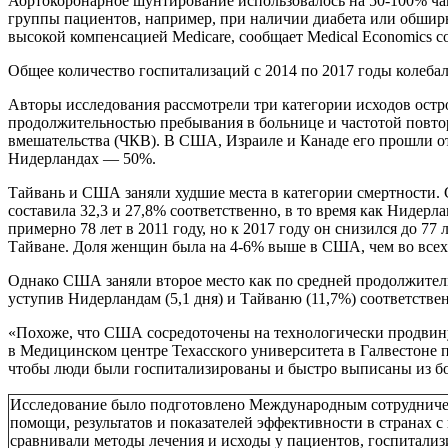
Аортокоронарное шунтирование использовалось на 50-100% чащ
группы пациентов, например, при наличии диабета или обшир
высокой компенсацией Medicare, сообщает Medical Economics 
Общее количество госпитализаций с 2014 по 2017 годы колебал
Авторы исследования рассмотрели три категории исходов остр
продолжительностью пребывания в больнице и частотой повто
вмешательства (ЧКВ). В США, Израиле и Канаде его прошли от
Нидерландах — 50%.
Тайвань и США заняли худшие места в категории смертности. 
составила 32,3 и 27,8% соответственно, в то время как Нидер
примерно 78 лет в 2011 году, но к 2017 году он снизился до 
Тайване. Доля женщин была на 4-6% выше в США, чем во всех
Однако США заняли второе место как по средней продолжительн
уступив Нидерландам (5,1 дня) и Тайваню (11,7%) соответстве
«Похоже, что США сосредоточены на технологически продвину
в Медицинском центре Техасского университета в Галвестоне
чтобы люди были госпитализированы и быстро выписаны из 
Исследование было подготовлено Международным сотрудничест
помощи, результатов и показателей эффективности в странах 
сравнивали методы лечения и исходы у пациентов, госпитали