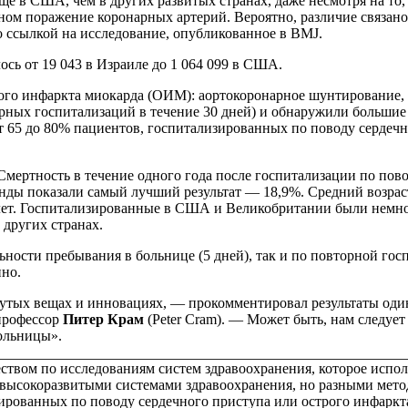
е в США, чем в других развитых странах, даже несмотря на то,
ном поражение коронарных артерий. Вероятно, различие связан
со ссылкой на исследование, опубликованное в BMJ.
ось от 19 043 в Израиле до 1 064 099 в США.
ого инфаркта миокарда (ОИМ): аортокоронарное шунтирование, 
рных госпитализаций в течение 30 дней) и обнаружили большие
 65 до 80% пациентов, госпитализированных по поводу сердечно
Смертность в течение одного года после госпитализации по пов
ланды показали самый лучший результат — 18,9%. Средний возра
77 лет. Госпитализированные в США и Великобритании были немн
 других странах.
ости пребывания в больнице (5 дней), так и по повторной госп
нно.
тых вещах и инновациях, — прокомментировал результаты один 
 профессор
Питер Крам
(
Peter Cram)
. — Может быть, нам следует 
больницы».
вом по исследованиям систем здравоохранения, которое исполь
с высокоразвитыми системами здравоохранения, но разными мет
зированных по поводу сердечного приступа или острого инфарк