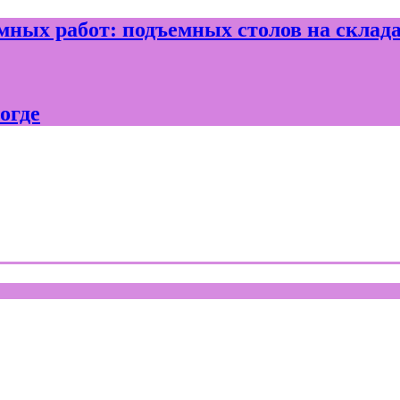
ных работ: подъемных столов на склад
огде
где и Вологодской области