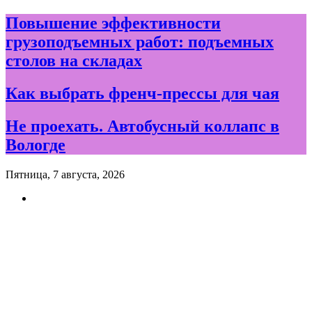
Skip
Повышение эффективности
to
грузоподъемных работ: подъемных
content
столов на складах
Как выбрать френч-прессы для чая
Не проехать. Автобусный коллапс в
Вологде
Пятница, 7 августа, 2026
Новости и события дня в
Вологде и Вологодской
области