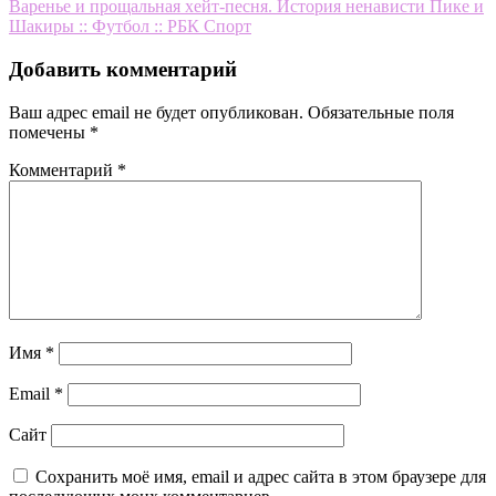
по
Варенье и прощальная хейт-песня. История ненависти Пике и
записям
Шакиры :: Футбол :: РБК Спорт
Добавить комментарий
Ваш адрес email не будет опубликован.
Обязательные поля
помечены
*
Комментарий
*
Имя
*
Email
*
Сайт
Сохранить моё имя, email и адрес сайта в этом браузере для