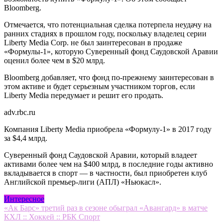
Bloomberg.
Отмечается, что потенциальная сделка потерпела неудачу на
ранних стадиях в прошлом году, поскольку владелец серии
Liberty Media Corp. не был заинтересован в продаже
«Формулы-1», которую Суверенный фонд Саудовской Аравии
оценил более чем в $20 млрд.
Bloomberg добавляет, что фонд по-прежнему заинтересован в
этом активе и будет серьезным участником торгов, если
Liberty Media передумает и решит его продать.
adv.rbc.ru
Компания Liberty Media приобрела «Формулу-1» в 2017 году
за $4,4 млрд.
Суверенный фонд Саудовской Аравии, который владеет
активами более чем на $400 млрд, в последние годы активно
вкладывается в спорт — в частности, был приобретен клуб
Английской премьер-лиги (АПЛ) «Ньюкасл».
Интересное
Навигация
«Ак Барс» третий раз в сезоне обыграл «Авангард» в матче
КХЛ :: Хоккей :: РБК Спорт