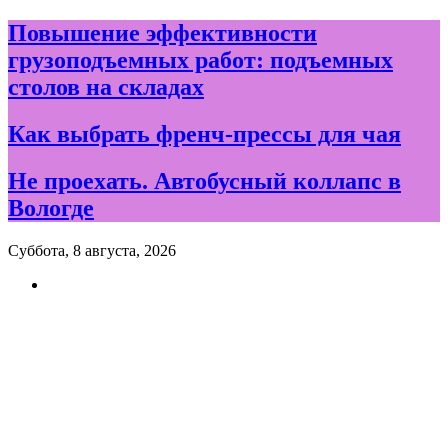
Skip
Повышение эффективности
to
грузоподъемных работ: подъемных
content
столов на складах
Как выбрать френч-прессы для чая
Не проехать. Автобусный коллапс в
Вологде
Суббота, 8 августа, 2026
Новости и события дня в
Вологде и Вологодской
области