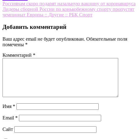
Навигация
Россиянам скоро подарят назальную вакцину от коронавируса
Лидеры сборной России по конькобежному спорту пропустят
по
чемпионат Европы :: Другие :: РБК Спорт
записям
Добавить комментарий
Ваш адрес email не будет опубликован.
Обязательные поля
помечены
*
Комментарий
*
Имя
*
Email
*
Сайт