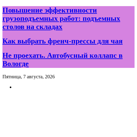
Skip
Повышение эффективности
to
грузоподъемных работ: подъемных
content
столов на складах
Как выбрать френч-прессы для чая
Не проехать. Автобусный коллапс в
Вологде
Пятница, 7 августа, 2026
Новости и события дня в
Вологде и Вологодской
области