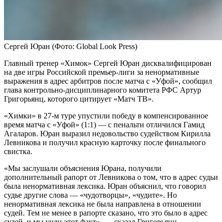
Сергей Юран
(Фото: Global Look Press)
Главный тренер «Химок» Сергей Юран дисквалифицирован
на две игры Российской премьер-лиги за ненормативные
выражения в адрес арбитров после матча с «Уфой», сообщил
глава контрольно-дисциплинарного комитета РФС Артур
Григорьянц, которого цитирует «Матч ТВ».
«Химки» в 27-м туре упустили победу в компенсированное
время матча с «Уфой» (1:1) — с пенальти отличился Гамид
Агаларов. Юран выразил недовольство судейством Кирилла
Левникова и получил красную карточку после финального
свистка.
«Мы заслушали объяснения Юрана, получили
дополнительный рапорт от Левникова о том, что в адрес судьи
была ненормативная лексика. Юран объяснил, что говорил
судье другие слова — «чудотворцы», «чудите». Но
ненормативная лексика не была направлена в отношении
судей. Тем не менее в рапорте сказано, что это было в адрес
судей, и мы учли этот факт», — сказал Григорьянц.