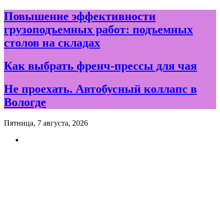
Skip
Повышение эффективности
to
грузоподъемных работ: подъемных
content
столов на складах
Как выбрать френч-прессы для чая
Не проехать. Автобусный коллапс в
Вологде
Пятница, 7 августа, 2026
Новости и события дня в
Вологде и Вологодской
области