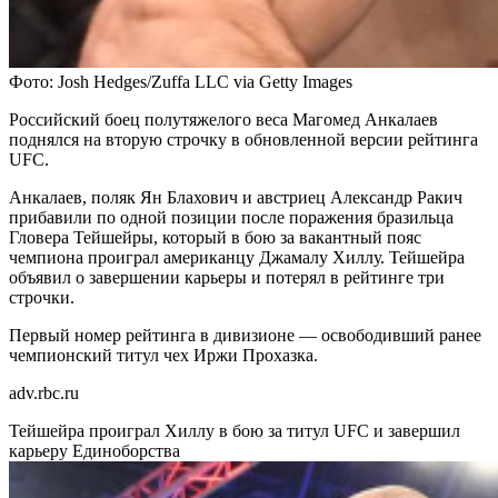
Фото: Josh Hedges/Zuffa LLC via Getty Images
Российский боец полутяжелого веса Магомед Анкалаев
поднялся на вторую строчку в обновленной версии рейтинга
UFC.
Анкалаев, поляк Ян Блахович и австриец Александр Ракич
прибавили по одной позиции после поражения бразильца
Гловера Тейшейры, который в бою за вакантный пояс
чемпиона проиграл американцу Джамалу Хиллу. Тейшейра
объявил о завершении карьеры и потерял в рейтинге три
строчки.
Первый номер рейтинга в дивизионе — освободивший ранее
чемпионский титул чех Иржи Прохазка.
adv.rbc.ru
Тейшейра проиграл Хиллу в бою за титул UFC и завершил
карьеру
Единоборства