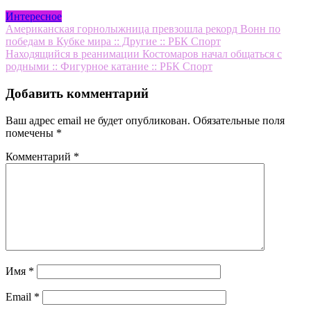
Интересное
Навигация
Американская горнолыжница превзошла рекорд Вонн по
победам в Кубке мира :: Другие :: РБК Спорт
по
Находящийся в реанимации Костомаров начал общаться с
записям
родными :: Фигурное катание :: РБК Спорт
Добавить комментарий
Ваш адрес email не будет опубликован.
Обязательные поля
помечены
*
Комментарий
*
Имя
*
Email
*