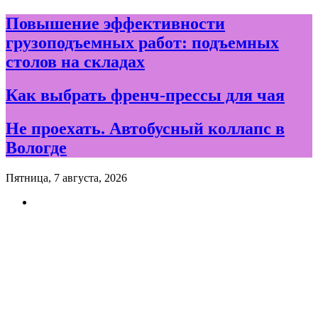
Skip
Повышение эффективности
to
грузоподъемных работ: подъемных
content
столов на складах
Как выбрать френч-прессы для чая
Не проехать. Автобусный коллапс в
Вологде
Пятница, 7 августа, 2026
Новости и события дня в
Вологде и Вологодской
области