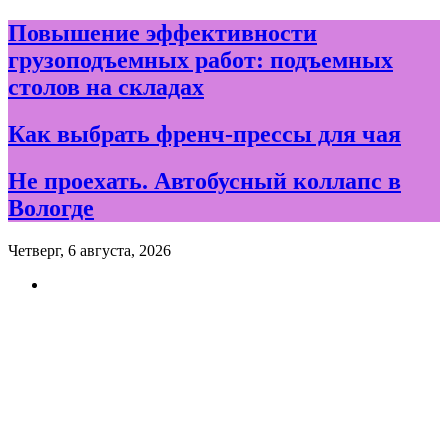
Skip
Повышение эффективности
to
грузоподъемных работ: подъемных
content
столов на складах
Как выбрать френч-прессы для чая
Не проехать. Автобусный коллапс в
Вологде
Четверг, 6 августа, 2026
Новости и события дня в
Вологде и Вологодской
области