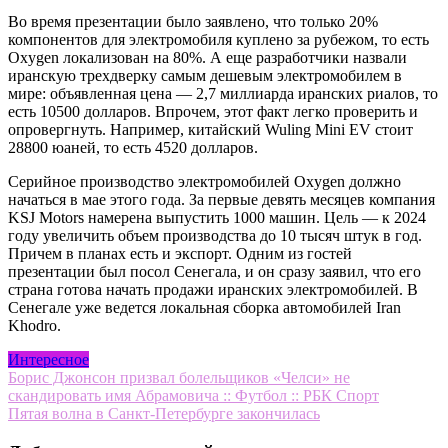
Во время презентации было заявлено, что только 20%
компонентов для электромобиля куплено за рубежом, то есть
Oxygen локализован на 80%. А еще разработчики назвали
иранскую трехдверку самым дешевым электромобилем в
мире: объявленная цена — 2,7 миллиарда иранских риалов, то
есть 10500 долларов. Впрочем, этот факт легко проверить и
опровергнуть. Например, китайский Wuling Mini EV стоит
28800 юаней, то есть 4520 долларов.
Серийное производство электромобилей Oxygen должно
начаться в мае этого года. За первые девять месяцев компания
KSJ Motors намерена выпустить 1000 машин. Цель — к 2024
году увеличить объем производства до 10 тысяч штук в год.
Причем в планах есть и экспорт. Одним из гостей
презентации был посол Сенегала, и он сразу заявил, что его
страна готова начать продажи иранских электромобилей. В
Сенегале уже ведется локальная сборка автомобилей Iran
Khodro.
Интересное
Навигация
Борис Джонсон призвал болельщиков «Челси» не
скандировать имя Абрамовича :: Футбол :: РБК Спорт
по
Пятая волна в Санкт-Петербурге закончилась
записям