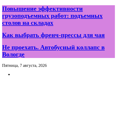
Skip
Повышение эффективности
to
грузоподъемных работ: подъемных
content
столов на складах
Как выбрать френч-прессы для чая
Не проехать. Автобусный коллапс в
Вологде
Пятница, 7 августа, 2026
Новости и события дня в
Вологде и Вологодской
области