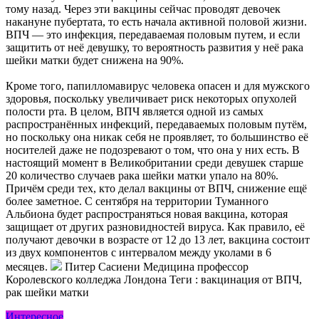
тому назад. Через эти вакцины сейчас проводят девочек
накануне пубертата, то есть начала активной половой жизни.
ВПЧ — это инфекция, передаваемая половым путем, и если
защитить от неё девушку, то вероятность развития у неё рака
шейки матки будет снижена на 90%.
Кроме того, папилломавирус человека опасен и для мужского
здоровья, поскольку увеличивает риск некоторых опухолей
полости рта. В целом, ВПЧ является одной из самых
распространённых инфекций, передаваемых половым путём,
но поскольку она никак себя не проявляет, то большинство её
носителей даже не подозревают о том, что она у них есть. В
настоящий момент в Великобритании среди девушек старше
20 количество случаев рака шейки матки упало на 80%.
Причём среди тех, кто делал вакцины от ВПЧ, снижение ещё
более заметное. С сентября на территории Туманного
Альбиона будет распространяться новая вакцина, которая
защищает от других разновидностей вируса. Как правило, её
получают девочки в возрасте от 12 до 13 лет, вакцина состоит
из двух компонентов с интервалом между уколами в 6
месяцев.
Питер Сасиени Медицина профессор
Королевского колледжа Лондона
Теги : вакцинация от ВПЧ,
рак шейки матки
Интересное