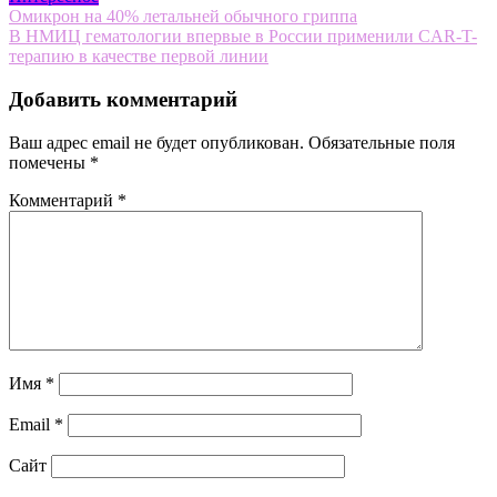
Навигация
Омикрон на 40% летальней обычного гриппа
В НМИЦ гематологии впервые в России применили CAR-T-
по
терапию в качестве первой линии
записям
Добавить комментарий
Ваш адрес email не будет опубликован.
Обязательные поля
помечены
*
Комментарий
*
Имя
*
Email
*
Сайт