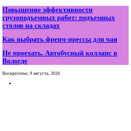
Skip
Повышение эффективности
to
грузоподъемных работ: подъемных
content
столов на складах
Как выбрать френч-прессы для чая
Не проехать. Автобусный коллапс в
Вологде
Воскресенье, 9 августа, 2026
Новости и события дня в
Вологде и Вологодской
области