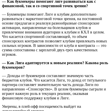
— Как букмекеры помогают лиге развиваться как с
финансовой, так и со спортивной точек зрения?
— Букмекеры помогают Лиге и клубам дополнительно
развиваться с маркетинговой точки зрения, на постоянной
основе предлагая и реализуя разнообразные спонсорские
активации, направленные на болельщиков клубов и
привлечение внимания аудитории к клубам и КХЛ в целом.
Что касается спортивной составляющей, то объем
спонсорских контрактов позволяет клубам привлекать новых
сильных игроков. В зависимости от клуба и контракта — это
сумма сопоставима с зарплатой двух-трех качественных
игроков.
— Как Лига адаптируется к новым реалиям? Какова роль
букмекеров?
— Доходы от букмекеров составляют значимую часть
бюджетов клубов. Что касается Лиги, то доход от титульного
партнера составляет значительную часть дохода Лиги по
направлению «Спонсорство». В целом букмекеры сыграли и
играют важную роль в текущих реалиях, оказывая
финансовую поддержку клубам и Лиге.
Уверены, в плей-офф посещаемость выйдет на
допандемийный уровень