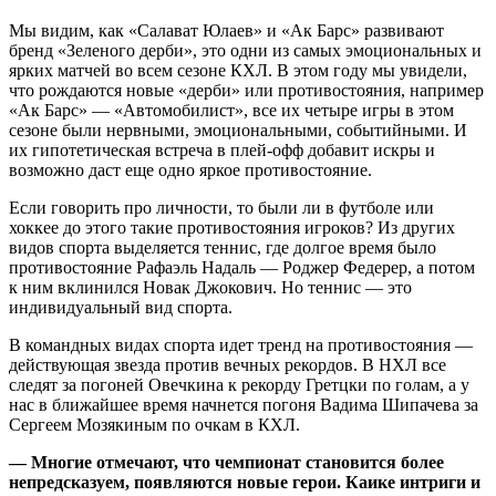
Мы видим, как «Салават Юлаев» и «Ак Барс» развивают
бренд «Зеленого дерби», это одни из самых эмоциональных и
ярких матчей во всем сезоне КХЛ. В этом году мы увидели,
что рождаются новые «дерби» или противостояния, например
«Ак Барс» — «Автомобилист», все их четыре игры в этом
сезоне были нервными, эмоциональными, событийными. И
их гипотетическая встреча в плей-офф добавит искры и
возможно даст еще одно яркое противостояние.
Если говорить про личности, то были ли в футболе или
хоккее до этого такие противостояния игроков? Из других
видов спорта выделяется теннис, где долгое время было
противостояние Рафаэль Надаль — Роджер Федерер, а потом
к ним вклинился Новак Джокович. Но теннис — это
индивидуальный вид спорта.
В командных видах спорта идет тренд на противостояния —
действующая звезда против вечных рекордов. В НХЛ все
следят за погоней Овечкина к рекорду Гретцки по голам, а у
нас в ближайшее время начнется погоня Вадима Шипачева за
Сергеем Мозякиным по очкам в КХЛ.
— Многие отмечают, что чемпионат становится более
непредсказуем, появляются новые герои. Каике интриги и