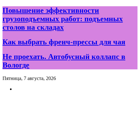
Skip
Повышение эффективности
to
грузоподъемных работ: подъемных
content
столов на складах
Как выбрать френч-прессы для чая
Не проехать. Автобусный коллапс в
Вологде
Пятница, 7 августа, 2026
Новости и события дня в
Вологде и Вологодской
области