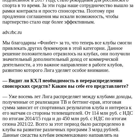
спорта в то время. За эти годы наше сотрудничество вышло за
рамки контракта и просто спонсорства. Поэтому при
продлении соглашения мы искали возможность, чтобы
партнерство стало еще более эффективным.
adv.rbc.ru
Мы благодарны «Фонбет» за то, что теперь все клубы смогли
привлекать других букмекеров в этой категории. Данное
решение положительно отразилось на клубах, они получили
значительный дополнительный доход от коммерческой
деятельности, а это важное направление в работе клубов,
развитию которого Лига уделяет особое внимание.
— Видит ли КХЛ необходимость в перераспределении
спонсорских средств? Каким вы себе его представляете?
— Уже восемь лет Лига распределяет между клубами доходы,
полученные от реализации ТВ и беттинг-прав, итоговая
сумма зависит от спортивных результатов клуба и интереса к
его матчам со стороны телевещателей. От 114 млн руб. с НДС
по итогам 2014/15 года и до 450 млн руб. с НДС по итогам
сезона 2021/22. Всего за этот период было распределено в
клубы на развитие различных программ 3 млрд рублей.
Данные средства клубам рекомендовано направлять на