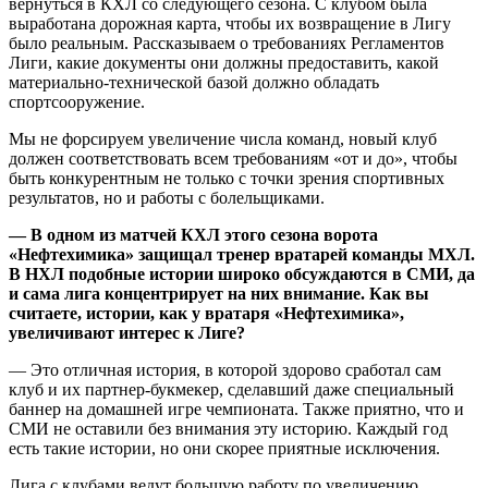
вернуться в КХЛ со следующего сезона. С клубом была
выработана дорожная карта, чтобы их возвращение в Лигу
было реальным. Рассказываем о требованиях Регламентов
Лиги, какие документы они должны предоставить, какой
материально-технической базой должно обладать
спортсооружение.
Мы не форсируем увеличение числа команд, новый клуб
должен соответствовать всем требованиям «от и до», чтобы
быть конкурентным не только с точки зрения спортивных
результатов, но и работы с болельщиками.
— В одном из матчей КХЛ этого сезона ворота
«Нефтехимика» защищал тренер вратарей команды МХЛ.
В НХЛ подобные истории широко обсуждаются в СМИ, да
и сама лига концентрирует на них внимание. Как вы
считаете, истории, как у вратаря «Нефтехимика»,
увеличивают интерес к Лиге?
— Это отличная история, в которой здорово сработал сам
клуб и их партнер-букмекер, сделавший даже специальный
баннер на домашней игре чемпионата. Также приятно, что и
СМИ не оставили без внимания эту историю. Каждый год
есть такие истории, но они скорее приятные исключения.
Лига с клубами ведут большую работу по увеличению