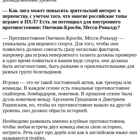
— Как лига может повысить зрительский интерес к
первенству, с учетом того, что многие российские топы
играют в НХЛ? Есть ли потенциал для внутреннего
противостояния: Овечкин-Кросби, Месси-Роналду?
— Противостояния Овечкин-Кросби, Месси-Роналду —
уникальны для мирового спорта. Для того, чтобы они
появились должно совпасть сразу несколько факторов,
например два игрока невероятного таланта должны примерно
в одно время появиться в вашем виде спорта, они должны
быть антагонистами, быть разными и привлекательными для
разных групп болельщиков.
Игроки — это не такой постоянный актив, как тренеры или
команды. В каждом сезоне есть локальные противостояние
снайперов, бомбардиров, новичков. В прошлом сезоне была
дуэль новичков между Арсением Грицюком и Дмитрием
Рашевским, но, чтобы их противостояние вышло на другой
уровень, оно должно обрасти историей.
Необходимо развивать именно клубные противостояния,
чтобы любая встреча двух команд имела свою историю,
интриги. Речь идет про дерби или как в английском языке они
называются rivalries.