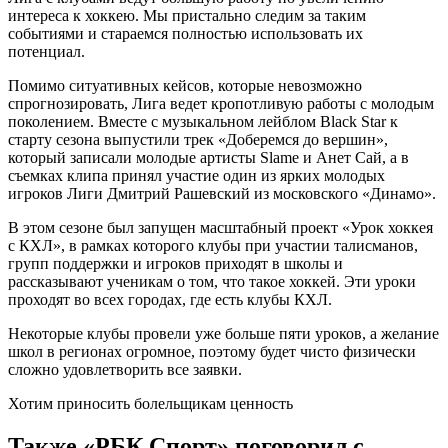
интереса к хоккею. Мы пристально следим за таким
событиями и стараемся полностью использовать их
потенциал.
Помимо ситуативных кейсов, которые невозможно
спрогнозировать, Лига ведет кропотливую работы с молодым
поколением. Вместе с музыкальном лейблом Black Star к
старту сезона выпустили трек «Доберемся до вершин»,
который записали молодые артисты Slame и Анет Сай, а в
съемках клипа принял участие один из ярких молодых
игроков Лиги Дмитрий Рашевский из московского «Динамо».
В этом сезоне был запущен масштабный проект «Урок хоккея
с КХЛ», в рамках которого клубы при участии талисманов,
групп поддержки и игроков приходят в школы и
рассказывают ученикам о том, что такое хоккей. Эти уроки
проходят во всех городах, где есть клубы КХЛ.
Некоторые клубы провели уже больше пяти уроков, а желание
школ в регионах огромное, поэтому будет чисто физически
сложно удовлетворить все заявки.
Хотим приносить болельщикам ценность
Также «РБК Спорт» поговорил с