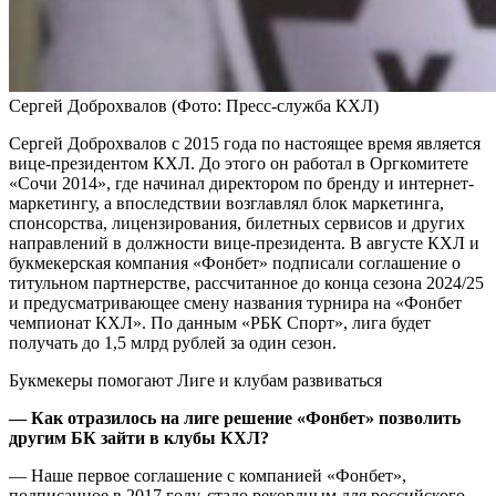
Сергей Доброхвалов
(Фото: Пресс-служба КХЛ)
Сергей Доброхвалов с 2015 года по настоящее время является
вице-президентом КХЛ. До этого он работал в Оргкомитете
«Сочи 2014», где начинал директором по бренду и интернет-
маркетингу, а впоследствии возглавлял блок маркетинга,
спонсорства, лицензирования, билетных сервисов и других
направлений в должности вице-президента. В августе КХЛ и
букмекерская компания «Фонбет» подписали соглашение о
титульном партнерстве, рассчитанное до конца сезона 2024/25
и предусматривающее смену названия турнира на «Фонбет
чемпионат КХЛ». По данным «РБК Спорт», лига будет
получать до 1,5 млрд рублей за один сезон.
Букмекеры помогают Лиге и клубам развиваться
— Как отразилось на лиге решение «Фонбет» позволить
другим БК зайти в клубы КХЛ?
— Наше первое соглашение c компанией «Фонбет»,
подписанное в 2017 году, стало рекордным для российского