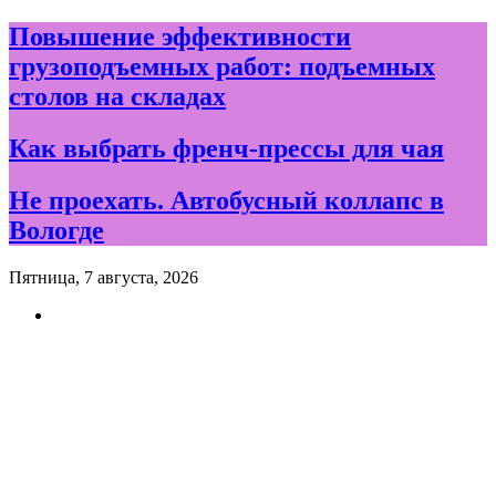
Skip
Повышение эффективности
to
грузоподъемных работ: подъемных
content
столов на складах
Как выбрать френч-прессы для чая
Не проехать. Автобусный коллапс в
Вологде
Пятница, 7 августа, 2026
Новости и события дня в
Вологде и Вологодской
области