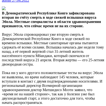
admin
27.04.2022
В Демократической Республике Конго зафиксирована
вторая по счёту смерть в ходе свежей вспышки вируса
Эбола. Местные специалисты в области здравоохранения
признаются, что сейчас время не на их стороне.
Вирус Эбола спровоцировал уже вторую смерть в
Демократической Республике Конго в ходе свежей по
времени вспышки. Местные санитарные органы пытаются
сдержать её всеми силами. Вспышка началась две недели тому
назад, а её первой жертвой стал 31-летний житель
населённого пункта Мбандаки, который скончался от
последствий вируса 21 апреля. Вторая жертва — его 25-летняя
двоюродная сестра.
Пока ни у кого другого положительные тесты на вирус Эбола
не выявлены, но врачи наблюдают 145 человек, которые
вступали в контакт с двумя подтвержденными носителями. И
региональный директор Всемирной организации
здравоохранения доктор Матшидисо Моэти заявил, что
«время не на нашей стороне», так как у болезни уже был
двухнедельный старт, а этого достаточно для того, чтобы
начать распространяться.