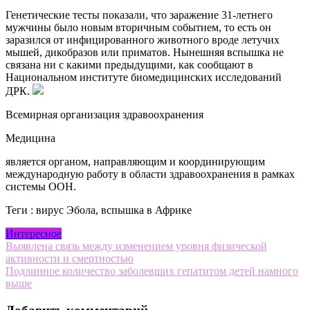
Генетические тесты показали, что заражение 31-летнего
мужчины было новым вторичным событием, то есть он
заразился от инфицированного животного вроде летучих
мышей, дикобразов или приматов. Нынешняя вспышка не
связана ни с какими предыдущими, как сообщают в
Национальном институте биомедицинских исследований
ДРК.
Всемирная организация здравоохранения
Медицина
является органом, направляющим и координирующим
международную работу в области здравоохранения в рамках
системы ООН.
Теги : вирус Эбола, вспышка в Африке
Интересное
Навигация
Выявлена связь между изменением уровня физической
активности и смертностью
по
Подлинное количество заболевших гепатитом детей намного
записям
выше