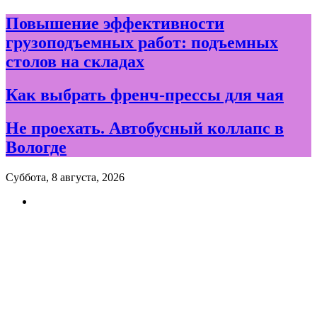
Skip
Повышение эффективности
to
грузоподъемных работ: подъемных
content
столов на складах
Как выбрать френч-прессы для чая
Не проехать. Автобусный коллапс в
Вологде
Суббота, 8 августа, 2026
Новости и события дня в
Вологде и Вологодской
области