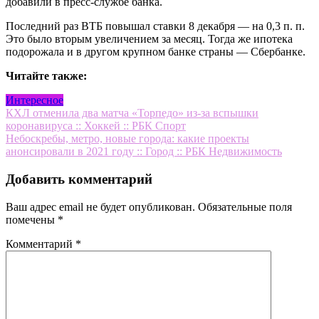
добавили в пресс-службе банка.
Последний раз ВТБ повышал ставки 8 декабря — на 0,3 п. п.
Это было вторым увеличением за месяц. Тогда же ипотека
подорожала и в другом крупном банке страны — Сбербанке.
Читайте также:
Интересное
Навигация
КХЛ отменила два матча «Торпедо» из-за вспышки
коронавируса :: Хоккей :: РБК Спорт
по
Небоскребы, метро, новые города: какие проекты
записям
анонсировали в 2021 году :: Город :: РБК Недвижимость
Добавить комментарий
Ваш адрес email не будет опубликован.
Обязательные поля
помечены
*
Комментарий
*