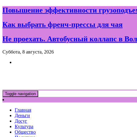
Skip
Повышение эффективности грузоподъем
to
content
Как выбрать френч-прессы для чая
Не проехать. Автобусный коллапс в Вол
Суббота, 8 августа, 2026
Новости и события дня в Воло
Toggle navigation
Главная
Деньги
Досуг
Культура
Общество