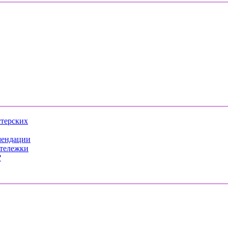
стерских
мендации
 тележки
?