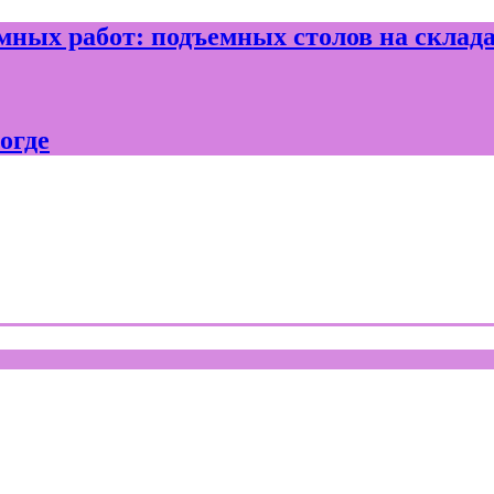
ных работ: подъемных столов на склад
огде
где и Вологодской области