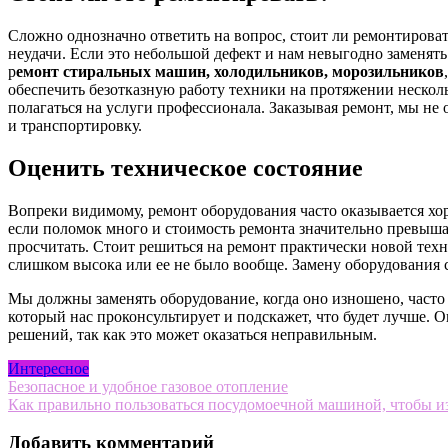
Сложно однозначно ответить на вопрос, стоит ли ремонтирова
неудачи. Если это небольшой дефект и нам невыгодно заменят
р
емонт стиральных машин, холодильников, морозильников
обеспечить безотказную работу техники на протяжении неско
полагаться на услуги профессионала. Заказывая ремонт, мы не
и транспортировку.
Оценить техническое состояние
Вопреки видимому, ремонт оборудования часто оказывается хо
если поломок много и стоимость ремонта значительно превыша
просчитать. Стоит решиться на ремонт практически новой техн
слишком высока или ее не было вообще. Замену оборудования с
Мы должны заменять оборудование, когда оно изношено, часто 
который нас проконсультирует и подскажет, что будет лучше. 
решений, так как это может оказаться неправильным.
Интересное
Навигация
Безопасное и удобное газовое отопление
Как правильно пользоваться посудомоечной машиной, чтобы и
по
записям
Добавить комментарий