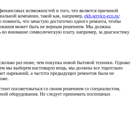
 финансовых возможностей и того, что является причиной
нальной компании, такой как, например,
ekb.service-eco.ru/
о помнить, что зачастую достаточно одного ремонта, чтобы
удования может быть не верным решением. Мы должны
ь во внимание символическую плату, например, за диагностику
сколько раз ниже, чем покупка новой бытовой техники. Однако
 чем мы выберем настоящую вещь, мы должны все тщательно
ает нареканий, а частота предыдущих ремонтов была не
оже.
 стоит посоветоваться со своим решением со специалистом,
аменой оборудования. Не следует принимать поспешных